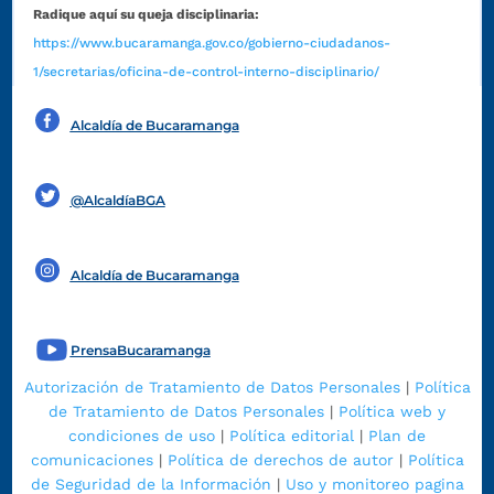
Radique aquí su queja disciplinaria:
https://www.bucaramanga.gov.co/gobierno-ciudadanos-
1/secretarias/oficina-de-control-interno-disciplinario/
Alcaldía de Bucaramanga
Funcionarios y contratistas
@AlcaldíaBGA
Alcaldía de Bucaramanga
PrensaBucaramanga
Autorización de Tratamiento de Datos Personales
|
Política
de Tratamiento de Datos Personales
|
Política web y
condiciones de uso
|
Política editorial
|
Plan de
comunicaciones
|
Política de derechos de autor
|
Política
de Seguridad de la Información
|
Uso y monitoreo pagina