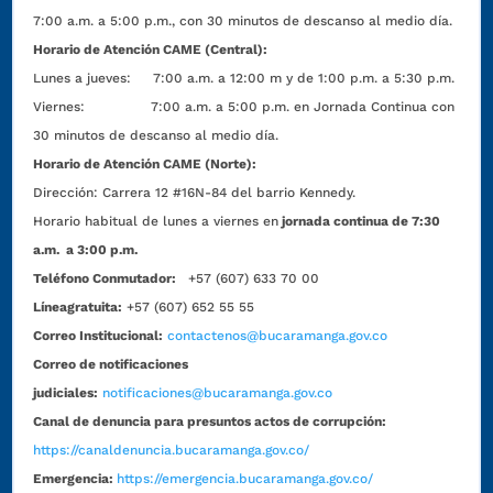
7:00 a.m. a 5:00 p.m., con 30 minutos de descanso al medio día.
Horario de Atención CAME (Central):
Lunes a jueves: 7:00 a.m. a 12:00 m y de 1:00 p.m. a 5:30 p.m.
Viernes: 7:00 a.m. a 5:00 p.m. en Jornada Continua con
30 minutos de descanso al medio día.
Horario de Atención CAME (Norte):
Dirección:
Carrera 12 #16N-84 del barrio Kennedy.
Horario habitual de lunes a viernes en
jornada continua de 7:30
a.m. a 3:00 p.m.
Teléfono Conmutador:
+57 (607) 633 70 00
Líneagratuita:
+57 (607) 652 55 55
Correo Institucional:
contactenos@bucaramanga.gov.co
Correo de notificaciones
judiciales:
notificaciones@bucaramanga.gov.co
Canal de denuncia para presuntos actos de corrupción:
https://canaldenuncia.bucaramanga.gov.co/
Emergencia:
https://emergencia.bucaramanga.gov.co/