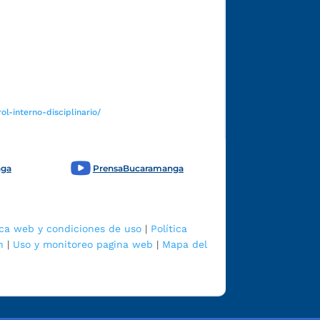
Funcionarios y contratistas
l-interno-disciplinario/
nga
PrensaBucaramanga
ica web y condiciones de uso
|
Política
n
|
Uso y monitoreo pagina web
|
Mapa del