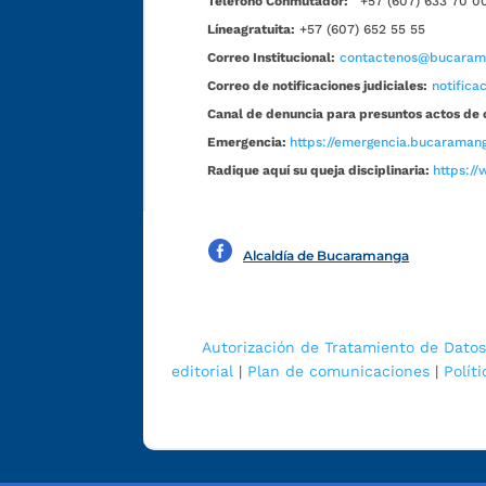
Teléfono Conmutador:
+57 (607) 633 70 0
Líneagratuita:
+57 (607) 652 55 55
Correo Institucional:
contactenos@bucarama
Correo de notificaciones judiciales:
notific
Canal de denuncia para presuntos actos de 
Emergencia:
https://emergencia.bucaramang
Radique aquí su queja disciplinaria:
https://
Alcaldía de Bucaramanga
Autorización de Tratamiento de Datos
editorial
|
Plan de comunicaciones
|
Polít