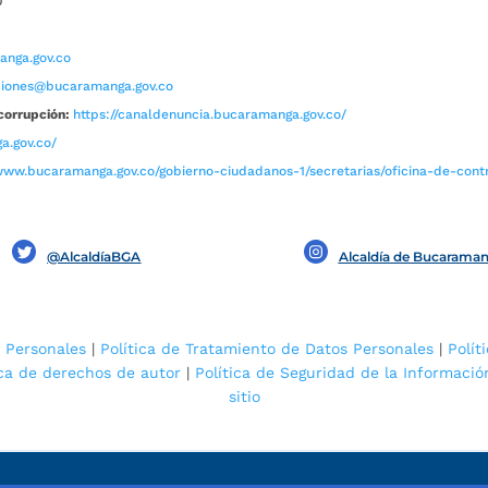
0
nga.gov.co
aciones@bucaramanga.gov.co
corrupción:
https://canaldenuncia.bucaramanga.gov.co/
a.gov.co/
www.bucaramanga.gov.co/gobierno-ciudadanos-1/secretarias/oficina-de-contro
@AlcaldíaBGA
Alcaldía de Bucarama
 Personales
|
Política de Tratamiento de Datos Personales
|
Polít
ica de derechos de autor
|
Política de Seguridad de la Informació
sitio