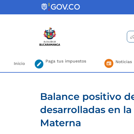
Skip
to
content
Bus
Se
for.
Paga tus impuestos
Noticias
Inicio
Balance positivo de
desarrolladas en l
Materna