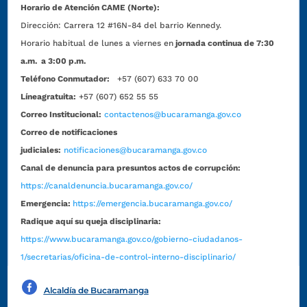
Horario de Atención CAME (Norte):
Dirección:
Carrera 12 #16N-84 del barrio Kennedy.
Horario habitual de lunes a viernes en
jornada continua de 7:30
a.m. a 3:00 p.m.
Teléfono Conmutador:
+57 (607) 633 70 00
Líneagratuita:
+57 (607) 652 55 55
Correo Institucional:
contactenos@bucaramanga.gov.co
Correo de notificaciones
judiciales:
notificaciones@bucaramanga.gov.co
Canal de denuncia para presuntos actos de corrupción:
https://canaldenuncia.bucaramanga.gov.co/
Emergencia:
https://emergencia.bucaramanga.gov.co/
Radique aquí su queja disciplinaria:
https://www.bucaramanga.gov.co/gobierno-ciudadanos-
1/secretarias/oficina-de-control-interno-disciplinario/
Alcaldía de Bucaramanga