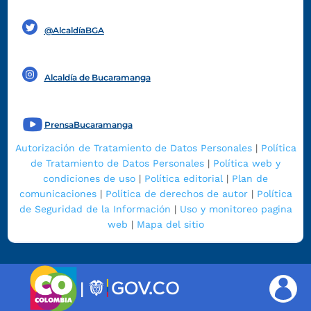
Funcionarios y contratistas
@AlcaldíaBGA
Alcaldía de Bucaramanga
PrensaBucaramanga
Autorización de Tratamiento de Datos Personales
|
Política
de Tratamiento de Datos Personales
|
Política web y
condiciones de uso
|
Política editorial
|
Plan de
comunicaciones
|
Política de derechos de autor
|
Política
de Seguridad de la Información
|
Uso y monitoreo pagina
web
|
Mapa del sitio
|