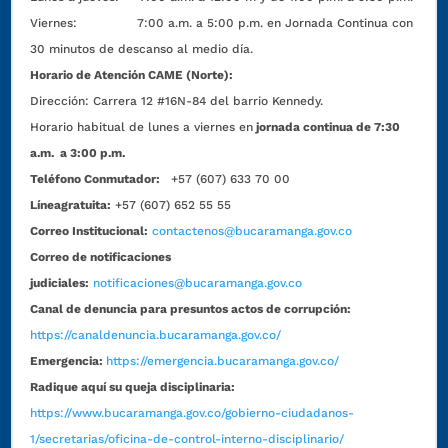
Viernes: 7:00 a.m. a 5:00 p.m. en Jornada Continua con
30 minutos de descanso al medio día.
Horario de Atención CAME (Norte):
Dirección:
Carrera 12 #16N-84 del barrio Kennedy.
Horario habitual de lunes a viernes en
jornada continua de 7:30
a.m. a 3:00 p.m.
Teléfono Conmutador:
+57 (607) 633 70 00
Líneagratuita:
+57 (607) 652 55 55
Correo Institucional:
contactenos@bucaramanga.gov.co
Correo de notificaciones
judiciales:
notificaciones@bucaramanga.gov.co
Canal de denuncia para presuntos actos de corrupción:
https://canaldenuncia.bucaramanga.gov.co/
Emergencia:
https://emergencia.bucaramanga.gov.co/
Radique aquí su queja disciplinaria:
https://www.bucaramanga.gov.co/gobierno-ciudadanos-
1/secretarias/oficina-de-control-interno-disciplinario/