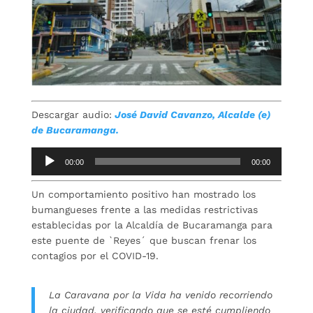
Descargar audio:
José David Cavanzo, Alcalde (e)
de Bucaramanga.
Repro
00:00
00:00
de
audio
Un comportamiento positivo han mostrado los
bumangueses frente a las medidas restrictivas
establecidas por la Alcaldía de Bucaramanga para
este puente de `Reyes´ que buscan frenar los
contagios por el COVID-19.
La Caravana por la Vida ha venido recorriendo
la ciudad, verificando que se esté cumpliendo