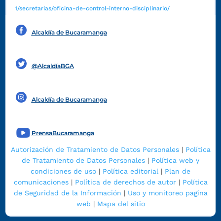
1/secretarias/oficina-de-control-interno-disciplinario/
Alcaldía de Bucaramanga
Funcionarios y contratistas
@AlcaldíaBGA
Alcaldía de Bucaramanga
PrensaBucaramanga
Autorización de Tratamiento de Datos Personales
|
Política
de Tratamiento de Datos Personales
|
Política web y
condiciones de uso
|
Política editorial
|
Plan de
comunicaciones
|
Política de derechos de autor
|
Política
de Seguridad de la Información
|
Uso y monitoreo pagina
web
|
Mapa del sitio