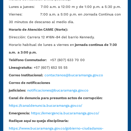
Lunes a jueves: 7:00 a.m. a 12:00 m y de 1:00 p.m. a 5:30 p.m.
Viernes: 7:00 a.m. a 5:00 p.m. en Jornada Continua con
30 minutos de descanso al medio día.
Horario de Atención CAME (Norte):
Dirección:
Carrera 12 #16N-84 del barrio Kennedy.
Horario habitual de lunes a viernes en
jornada continua de 7:30
a.m. a 3:00 p.m.
Teléfono Conmutador:
+57 (607) 633 70 00
Líneagratuita:
+57 (607) 652 55 55
Correo Institucional:
contactenos@bucaramanga.gov.co
Correo de notificaciones
judiciales:
notificaciones@bucaramanga.gov.co
Canal de denuncia para presuntos actos de corrupción:
https://canaldenuncia.bucaramanga.gov.co/
Emergencia:
https://emergencia.bucaramanga.gov.co/
Radique aquí su queja disciplinaria:
https://www.bucaramanga.gov.co/gobierno-ciudadanos-