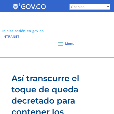
Skip
to
content
Iniciar sesión en gov co
INTRANET
Así transcurre el
toque de queda
decretado para
contener los