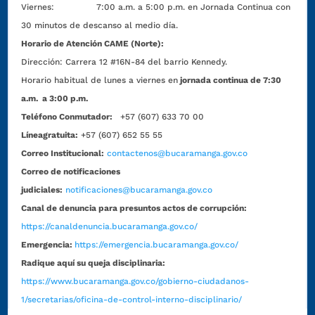
Viernes: 7:00 a.m. a 5:00 p.m. en Jornada Continua con
30 minutos de descanso al medio día.
Horario de Atención CAME (Norte):
Dirección:
Carrera 12 #16N-84 del barrio Kennedy.
Horario habitual de lunes a viernes en
jornada continua de 7:30
a.m. a 3:00 p.m.
Teléfono Conmutador:
+57 (607) 633 70 00
Líneagratuita:
+57 (607) 652 55 55
Correo Institucional:
contactenos@bucaramanga.gov.co
Correo de notificaciones
judiciales:
notificaciones@bucaramanga.gov.co
Canal de denuncia para presuntos actos de corrupción:
https://canaldenuncia.bucaramanga.gov.co/
Emergencia:
https://emergencia.bucaramanga.gov.co/
Radique aquí su queja disciplinaria:
https://www.bucaramanga.gov.co/gobierno-ciudadanos-
1/secretarias/oficina-de-control-interno-disciplinario/