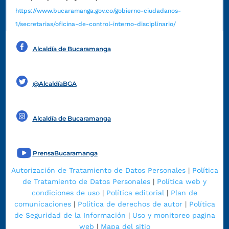
https://www.bucaramanga.gov.co/gobierno-ciudadanos-
1/secretarias/oficina-de-control-interno-disciplinario/
Alcaldía de Bucaramanga
Funcionarios y contratistas
@AlcaldíaBGA
Alcaldía de Bucaramanga
PrensaBucaramanga
Autorización de Tratamiento de Datos Personales
|
Política
de Tratamiento de Datos Personales
|
Política web y
condiciones de uso
|
Política editorial
|
Plan de
comunicaciones
|
Política de derechos de autor
|
Política
de Seguridad de la Información
|
Uso y monitoreo pagina
web
|
Mapa del sitio