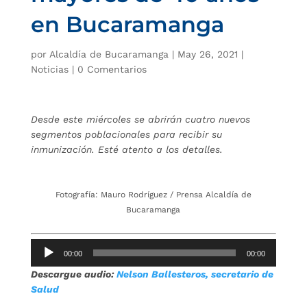
en Bucaramanga
por
Alcaldía de Bucaramanga
|
May 26, 2021
|
Noticias
|
0 Comentarios
Desde este miércoles se abrirán cuatro nuevos
segmentos poblacionales para recibir su
inmunización. Esté atento a los detalles.
Fotografía: Mauro Rodríguez / Prensa Alcaldía de
Bucaramanga
Reproductor
00:00
00:00
de
Descargue audio:
Nelson Ballesteros, secretario de
audio
Salud