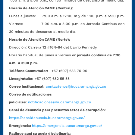
7:00 a.m. a 5:00 p.m., con 30 minutos de descanso al medio día.
Horario de Atención CAME (Central):
Lunes a jueves: 7:00 a.m. a 12:00 m y de 1:00 p.m. a 5:30 p.m.
Viernes: 7:00 a.m. a 5:00 p.m. en Jornada Continua con
30 minutos de descanso al medio día.
Horario de Atención CAME (Norte):
Dirección:
Carrera 12 #16N-84 del barrio Kennedy.
Horario habitual de lunes a viernes en
jornada continua de 7:30
a.m. a 3:00 p.m.
Teléfono Conmutador:
+57 (607) 633 70 00
Líneagratuita:
+57 (607) 652 55 55
Correo Institucional:
contactenos@bucaramanga.gov.co
Correo de notificaciones
judiciales:
notificaciones@bucaramanga.gov.co
Canal de denuncia para presuntos actos de corrupción:
https://canaldenuncia.bucaramanga.gov.co/
Emergencia:
https://emergencia.bucaramanga.gov.co/
Radique aquí su queja disciplinaria: