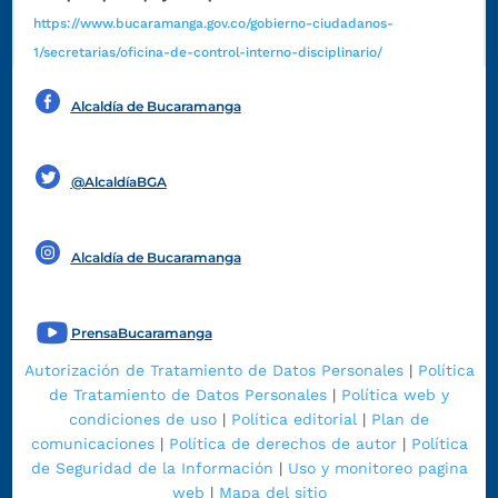
https://www.bucaramanga.gov.co/gobierno-ciudadanos-
1/secretarias/oficina-de-control-interno-disciplinario/
Alcaldía de Bucaramanga
Funcionarios y contratistas
@AlcaldíaBGA
Alcaldía de Bucaramanga
PrensaBucaramanga
Autorización de Tratamiento de Datos Personales
|
Política
de Tratamiento de Datos Personales
|
Política web y
condiciones de uso
|
Política editorial
|
Plan de
comunicaciones
|
Política de derechos de autor
|
Política
de Seguridad de la Información
|
Uso y monitoreo pagina
web
|
Mapa del sitio