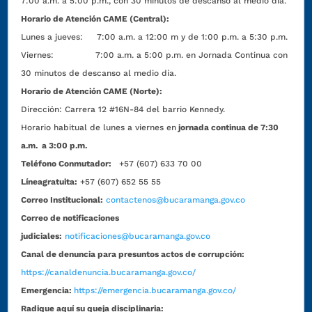
7:00 a.m. a 5:00 p.m., con 30 minutos de descanso al medio día.
Horario de Atención CAME (Central):
Lunes a jueves: 7:00 a.m. a 12:00 m y de 1:00 p.m. a 5:30 p.m.
Viernes: 7:00 a.m. a 5:00 p.m. en Jornada Continua con
30 minutos de descanso al medio día.
Horario de Atención CAME (Norte):
Dirección:
Carrera 12 #16N-84 del barrio Kennedy.
Horario habitual de lunes a viernes en
jornada continua de 7:30
a.m. a 3:00 p.m.
Teléfono Conmutador:
+57 (607) 633 70 00
Líneagratuita:
+57 (607) 652 55 55
Correo Institucional:
contactenos@bucaramanga.gov.co
Correo de notificaciones
judiciales:
notificaciones@bucaramanga.gov.co
Canal de denuncia para presuntos actos de corrupción:
https://canaldenuncia.bucaramanga.gov.co/
Emergencia:
https://emergencia.bucaramanga.gov.co/
Radique aquí su queja disciplinaria: