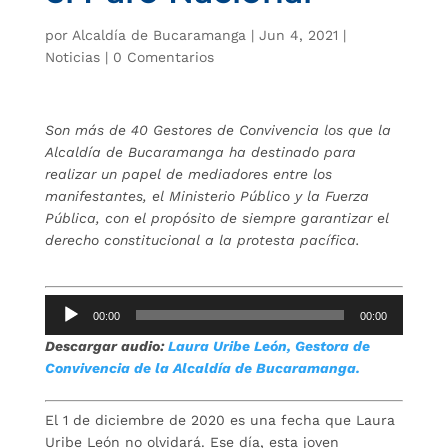
por
Alcaldía de Bucaramanga
|
Jun 4, 2021
|
Noticias
|
0 Comentarios
Son más de 40 Gestores de Convivencia los que la
Alcaldía de Bucaramanga ha destinado para
realizar un papel de mediadores entre los
manifestantes, el Ministerio Público y la Fuerza
Pública, con el propósito de siempre garantizar el
derecho constitucional a la protesta pacífica.
Reproductor
00:00
00:00
de
Descargar audio:
Laura Uribe León, Gestora de
audio
Convivencia de la Alcaldía de Bucaramanga.
El 1 de diciembre de 2020 es una fecha que Laura
Uribe León no olvidará. Ese día, esta joven