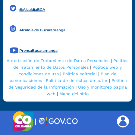
@AlcaldíaBGA
Alcaldía de Bucaramanga
PrensaBucaramanga
Autorización de Tratamiento de Datos Personales
|
Política
de Tratamiento de Datos Personales
|
Política web y
condiciones de uso
|
Política editorial
|
Plan de
comunicaciones
|
Política de derechos de autor
|
Política
de Seguridad de la Información
|
Uso y monitoreo pagina
web
|
Mapa del sitio
|