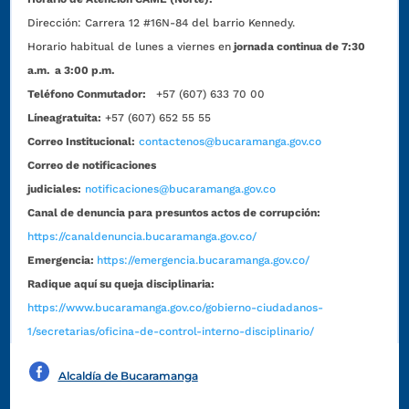
Dirección:
Carrera 12 #16N-84 del barrio Kennedy.
Horario habitual de lunes a viernes en
jornada continua de 7:30
a.m. a 3:00 p.m.
Teléfono Conmutador:
+57 (607) 633 70 00
Líneagratuita:
+57 (607) 652 55 55
Correo Institucional:
contactenos@bucaramanga.gov.co
Correo de notificaciones
judiciales:
notificaciones@bucaramanga.gov.co
Canal de denuncia para presuntos actos de corrupción:
https://canaldenuncia.bucaramanga.gov.co/
Emergencia:
https://emergencia.bucaramanga.gov.co/
Radique aquí su queja disciplinaria:
https://www.bucaramanga.gov.co/gobierno-ciudadanos-
1/secretarias/oficina-de-control-interno-disciplinario/
Alcaldía de Bucaramanga
Funcionarios y contratistas