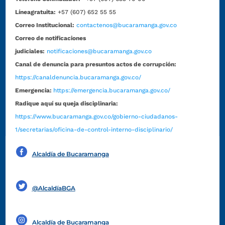
Líneagratuita:
+57 (607) 652 55 55
Correo Institucional:
contactenos@bucaramanga.gov.co
Correo de notificaciones
judiciales:
notificaciones@bucaramanga.gov.co
Canal de denuncia para presuntos actos de corrupción:
https://canaldenuncia.bucaramanga.gov.co/
Emergencia:
https://emergencia.bucaramanga.gov.co/
Radique aquí su queja disciplinaria:
https://www.bucaramanga.gov.co/gobierno-ciudadanos-
1/secretarias/oficina-de-control-interno-disciplinario/
Alcaldía de Bucaramanga
Funcionarios y contratistas
@AlcaldíaBGA
Alcaldía de Bucaramanga