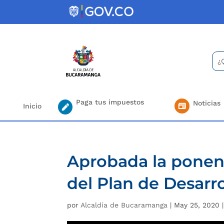
Skip
to
content
Bus
Se
for.
Paga tus impuestos
Noticias
Inicio
Aprobada la ponen
del Plan de Desarr
por
Alcaldía de Bucaramanga
|
May 25, 2020