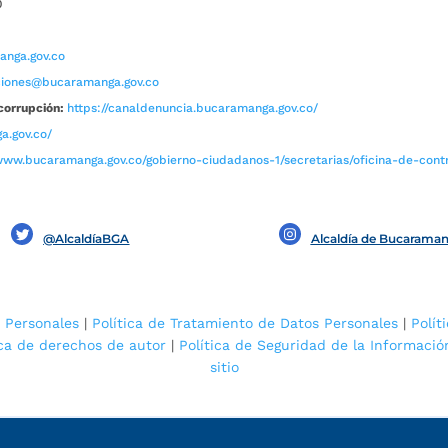
0
nga.gov.co
aciones@bucaramanga.gov.co
corrupción:
https://canaldenuncia.bucaramanga.gov.co/
a.gov.co/
www.bucaramanga.gov.co/gobierno-ciudadanos-1/secretarias/oficina-de-contro
@AlcaldíaBGA
Alcaldía de Bucarama
 Personales
|
Política de Tratamiento de Datos Personales
|
Polít
ica de derechos de autor
|
Política de Seguridad de la Informació
sitio