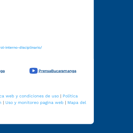
Funcionarios y contratistas
l-interno-disciplinario/
nga
PrensaBucaramanga
ica web y condiciones de uso
|
Política
n
|
Uso y monitoreo pagina web
|
Mapa del