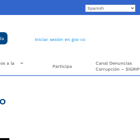
Iniciar sesión en gov co
os a la
Canal Denuncias
Participa
Corrupción – SIGRIP
do