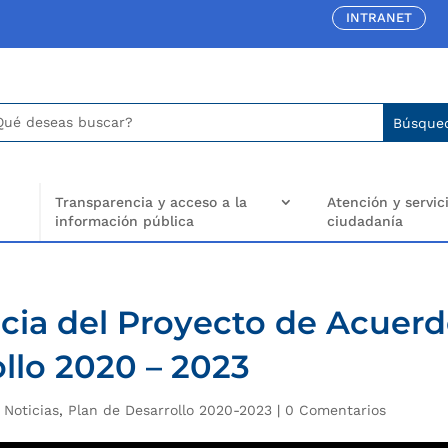
INTRANET
car:
arch
..
Transparencia y acceso a la
Atención y servici
información pública
ciudadanía
cia del Proyecto de Acuer
ollo 2020 – 2023
|
Noticias
,
Plan de Desarrollo 2020-2023
|
0 Comentarios