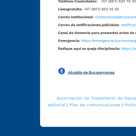
Teléfono Conmutador:
+57 (607) 633 70 0
Líneagratuita:
+57 (607) 652 55 55
Correo Institucional:
contactenos@bucarama
Correo de notificaciones judiciales:
notific
Canal de denuncia para presuntos actos de 
Emergencia:
https://emergencia.bucaramang
Radique aquí su queja disciplinaria:
https://
Alcaldía de Bucaramanga
Autorización de Tratamiento de Datos
editorial
|
Plan de comunicaciones
|
Polít