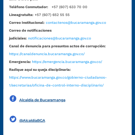
Teléfono Conmutador:
+57 (607) 633 70 00
Líneagratuita:
+57 (607) 652 55 55
Correo Institucional:
contactenos@bucaramanga.gov.co
Correo de notificaciones
judiciales:
notificaciones@bucaramanga.gov.co
Canal de denuncia para presuntos actos de corrupción:
https://canaldenuncia.bucaramanga.gov.co/
Emergencia:
https://emergencia.bucaramanga.gov.co/
Radique aquí su queja disciplinaria:
https://www.bucaramanga.gov.co/gobierno-ciudadanos-
1/secretarias/oficina-de-control-interno-disciplinario/
Alcaldía de Bucaramanga
Funcionarios y contratistas
@AlcaldíaBGA