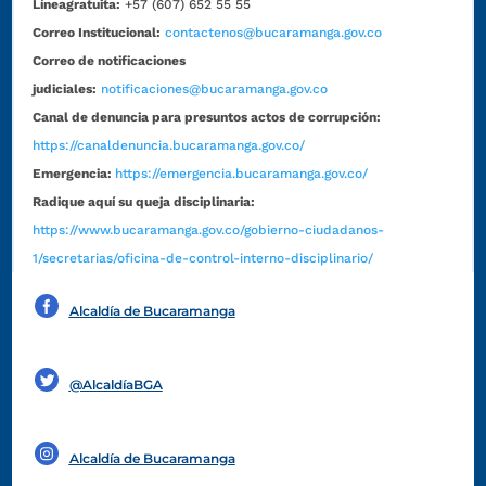
Líneagratuita:
+57 (607) 652 55 55
Correo Institucional:
contactenos@bucaramanga.gov.co
Correo de notificaciones
judiciales:
notificaciones@bucaramanga.gov.co
Canal de denuncia para presuntos actos de corrupción:
https://canaldenuncia.bucaramanga.gov.co/
Emergencia:
https://emergencia.bucaramanga.gov.co/
Radique aquí su queja disciplinaria:
https://www.bucaramanga.gov.co/gobierno-ciudadanos-
1/secretarias/oficina-de-control-interno-disciplinario/
Alcaldía de Bucaramanga
Funcionarios y contratistas
@AlcaldíaBGA
Alcaldía de Bucaramanga