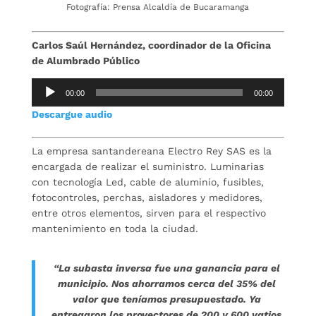
Fotografía: Prensa Alcaldía de Bucaramanga
Carlos Saúl Hernández, coordinador de la Oficina
de Alumbrado Público
Reproductor
00:00
00:00
de
Descargue audio
audio
La empresa santandereana Electro Rey SAS es la
encargada de realizar el suministro. Luminarias
con tecnología Led, cable de aluminio, fusibles,
fotocontroles, perchas, aisladores y medidores,
entre otros elementos, sirven para el respectivo
mantenimiento en toda la ciudad.
“La subasta inversa fue una ganancia para el
municipio. Nos ahorramos cerca del 35% del
valor que teníamos presupuestado. Ya
entregaron los proyectores de 200 y 600 vatios