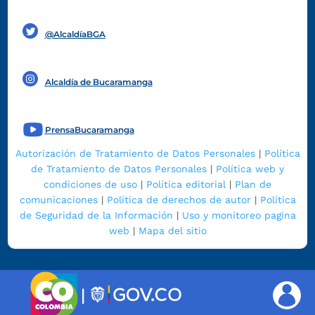
Funcionarios y contratistas
@AlcaldíaBGA
Alcaldía de Bucaramanga
PrensaBucaramanga
Autorización de Tratamiento de Datos Personales
|
Política
de Tratamiento de Datos Personales
|
Política web y
condiciones de uso
|
Política editorial
|
Plan de
comunicaciones
|
Política de derechos de autor
|
Política
de Seguridad de la Información
|
Uso y monitoreo pagina
web
|
Mapa del sitio
|