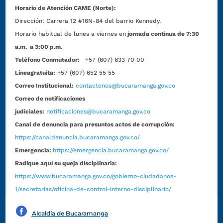
Horario de Atención CAME (Norte):
Dirección:
Carrera 12 #16N-84 del barrio Kennedy.
Horario habitual de lunes a viernes en
jornada continua de 7:30
a.m. a 3:00 p.m.
Teléfono Conmutador:
+57 (607) 633 70 00
Líneagratuita:
+57 (607) 652 55 55
Correo Institucional:
contactenos@bucaramanga.gov.co
Correo de notificaciones
judiciales:
notificaciones@bucaramanga.gov.co
Canal de denuncia para presuntos actos de corrupción:
https://canaldenuncia.bucaramanga.gov.co/
Emergencia:
https://emergencia.bucaramanga.gov.co/
Radique aquí su queja disciplinaria:
https://www.bucaramanga.gov.co/gobierno-ciudadanos-
1/secretarias/oficina-de-control-interno-disciplinario/
Alcaldía de Bucaramanga