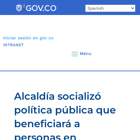
Skip
to
content
Iniciar sesión en gov co
INTRANET
Alcaldía socializó
política pública que
beneficiará a
personas en