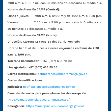
7:00 a.m. a 5:00 p.m., con 30 minutos de descanso al medio día.
Horario de Atención CAME (Central):
Lunes a jueves: 7:00 a.m. a 12:00 m y de 1:00 p.m. a 5:30 p.m.
Viernes: 7:00 a.m. a 5:00 p.m. en Jornada Continua con
30 minutos de descanso al medio día.
Horario de Atención CAME (Norte):
Dirección:
Carrera 12 #16N-84 del barrio Kennedy.
Horario habitual de lunes a viernes en
jornada continua de 7:30
a.m. a 3:00 p.m.
Teléfono Conmutador:
+57 (607) 633 70 00
Líneagratuita:
+57 (607) 652 55 55
Correo Institucional:
contactenos@bucaramanga.gov.co
Correo de notificaciones
judiciales:
notificaciones@bucaramanga.gov.co
Canal de denuncia para presuntos actos de corrupción:
https://canaldenuncia.bucaramanga.gov.co/
Emergencia:
https://emergencia.bucaramanga.gov.co/