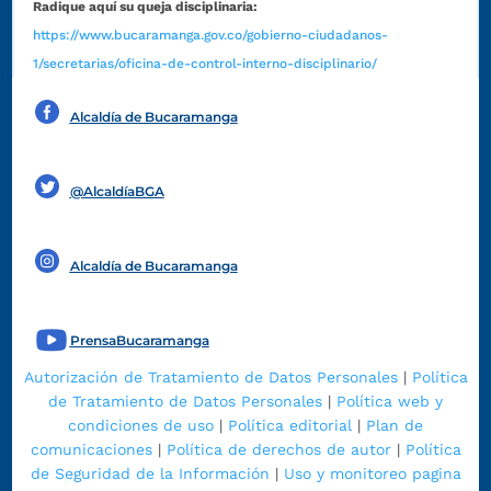
Radique aquí su queja disciplinaria:
https://www.bucaramanga.gov.co/gobierno-ciudadanos-
1/secretarias/oficina-de-control-interno-disciplinario/
Alcaldía de Bucaramanga
Funcionarios y contratistas
@AlcaldíaBGA
Alcaldía de Bucaramanga
PrensaBucaramanga
Autorización de Tratamiento de Datos Personales
|
Política
de Tratamiento de Datos Personales
|
Política web y
condiciones de uso
|
Política editorial
|
Plan de
comunicaciones
|
Política de derechos de autor
|
Política
de Seguridad de la Información
|
Uso y monitoreo pagina