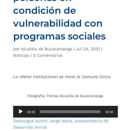
condición de
vulnerabilidad con
programas sociales
por
Alcaldía de Bucaramanga
|
Jul 24, 2021
|
Noticias
|
0 Comentarios
La oferta institucional se tomó la Comuna Cinco.
Fotografía: Prensa Alcaldía de Bucaramanga
Repro
00:00
00:00
de
Descargue audio: Jorge Neira, subsecretario de
audio
Desarrollo Social