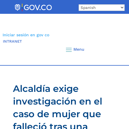
Skip
to
content
Iniciar sesión en gov co
INTRANET
Alcaldía exige
investigación en el
caso de mujer que
falleció tras una