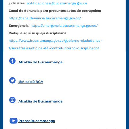
judiciales:
notificaciones@bucaramanga.gov.co
Canal de denuncia para presuntos actos de corrupción:
https://canaldenuncia.bucaramanga.gov.co/
Emergencia:
https://emergencia.bucaramanga.gov.co/
Radique aquí su queja disciplinaria:
https://www.bucaramanga.gov.co/gobierno-ciudadanos-
1/secretarias/oficina-de-control-interno-disciplinario/
Alcaldía de Bucaramanga
Funcionarios y contratistas
@AlcaldíaBGA
Alcaldía de Bucaramanga
PrensaBucaramanga