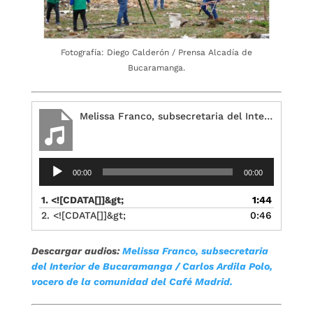
Fotografía: Diego Calderón / Prensa Alcadía de
Bucaramanga.
Melissa Franco, subsecretaria del Interior
Reproductor
00:00
00:00
de
audio
1. <![CDATA[]]&gt;
1:44
2. <![CDATA[]]&gt;
0:46
Descargar audios:
Melissa Franco, subsecretaria
del Interior de Bucaramanga /
Carlos Ardila Polo,
vocero de la comunidad del Café Madrid.