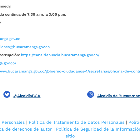
nnedy.
da continua de 7:30 a.m. a 3:00 p.m.
0
nga.gov.co
aciones@bucaramanga.gov.co
corrupción:
https://canaldenuncia.bucaramanga.gov.co/
a.gov.co/
www.bucaramanga.gov.co/gobierno-ciudadanos-1/secretarias/oficina-de-contro
@AlcaldíaBGA
Alcaldía de Bucarama
 Personales
|
Política de Tratamiento de Datos Personales
|
Polít
ica de derechos de autor
|
Política de Seguridad de la Informació
sitio