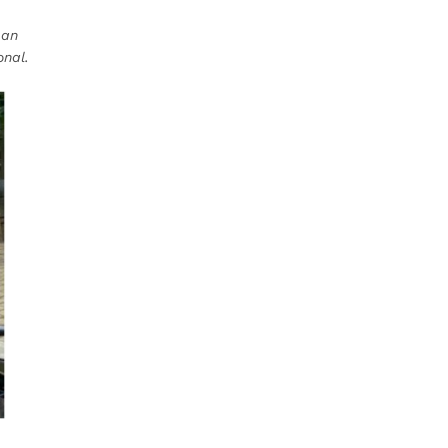
ban
onal.