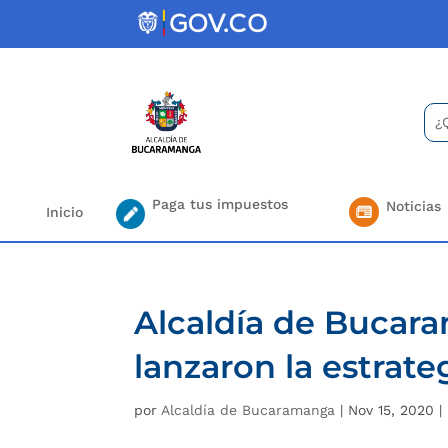
Skip
to
content
Bus
Se
for.
Paga tus impuestos
Noticias
Inicio
Alcaldía de Bucara
lanzaron la estrate
por
Alcaldía de Bucaramanga
|
Nov 15, 2020
|