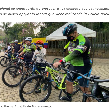
cional se encargarán de proteger a los ciclistas que se moviliza
se busca apoyar la labora que viene realizando la Policía Naci
ía: Prensa Alcaldía de Bucaramanga.