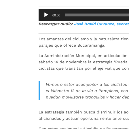
Reproductor
00:00
de
Descargar audio:
José David Cavanzo, secret
audio
Los amantes del ciclismo y la naturaleza ti
parajes que ofrece Bucaramanga.
La Administración Municipal, en articulación 
sábado 14 de noviembre la estrategia ‘Rueda
ciclistas que transitan por el eje vial que 
Vamos a estar acompañar a los ciclistas
el kilómetro 12 de la vía a Pamplona, con
puedan movilizarse tranquilos y hacer depo
La estrategia también busca disminuir los ac
aficionados y actuar oportunamente ante cua
Con estas acciones la Alcaldía de Bucaramang