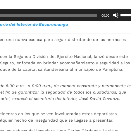
Utiliz
00:00
las
ario del Interior de Bucaramanga
teclas
de
flech
enen una nueva excusa para seguir disfrutando de los hermosos
arrib
para
con la Segunda División del Ejército Nacional, lanzó desde este
aume
 Seguro’, enfocada en brindar acompañamiento y seguridad a los
o
conduce de la capital santandereana al municipio de Pamplona.
dismi
el
volum
 de 5:00 a.m. a 9:00 a.m., de manera constante y permanente h
 el fin de garantizar la seguridad de todos los ciudadanos, que
rte”, expresó el secretario del Interior, José David Cavanzo.
cidentes en los que se ven involucradas estos deportistas
lquier hecho de inseguridad que se llegase a presentar.
a, en cabeza del ingeniero Juan Carlos Cárdenas, le sigue