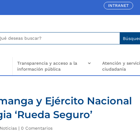
INTRANET
car:
arch
..
Transparencia y acceso a la
Atención y servici
información pública
ciudadanía
manga y Ejército Nacional
gia ‘Rueda Seguro’
Noticias
|
0 Comentarios