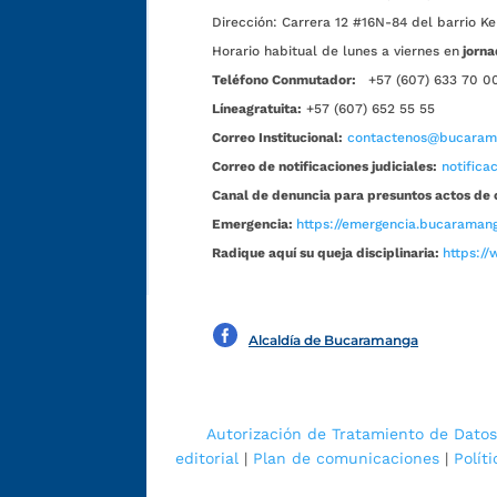
Dirección:
Carrera 12 #16N-84 del barrio Ke
Horario habitual de lunes a viernes en
jorna
Teléfono Conmutador:
+57 (607) 633 70 0
Líneagratuita:
+57 (607) 652 55 55
Correo Institucional:
contactenos@bucarama
Correo de notificaciones judiciales:
notific
Canal de denuncia para presuntos actos de 
Emergencia:
https://emergencia.bucaramang
Radique aquí su queja disciplinaria:
https://
Alcaldía de Bucaramanga
Autorización de Tratamiento de Datos
editorial
|
Plan de comunicaciones
|
Polít