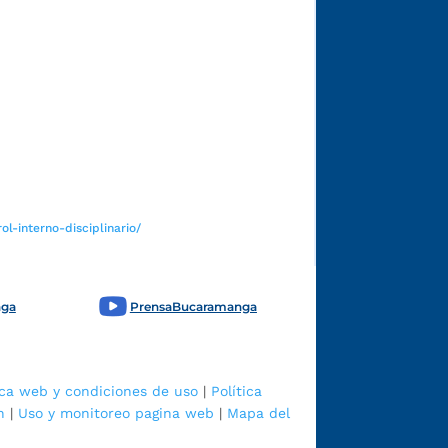
Funcionarios y contratistas
l-interno-disciplinario/
nga
PrensaBucaramanga
ica web y condiciones de uso
|
Política
n
|
Uso y monitoreo pagina web
|
Mapa del