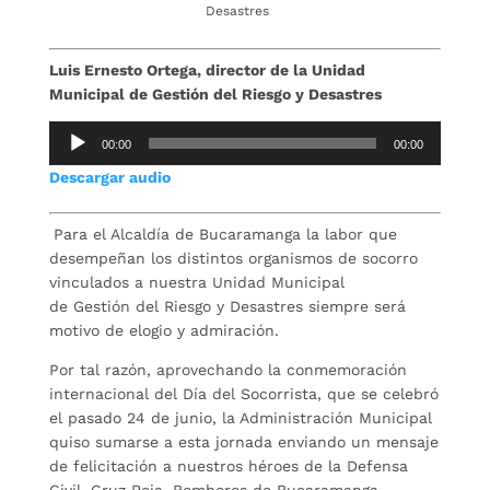
Desastres
Luis Ernesto Ortega, director de la Unidad
Municipal de Gestión del Riesgo y Desastres
Reproductor
00:00
00:00
de
Descargar audio
audio
Para el Alcaldía de Bucaramanga la labor que
desempeñan los distintos organismos de socorro
vinculados a nuestra Unidad Municipal
de Gestión del Riesgo y Desastres siempre será
motivo de elogio y admiración.
Por tal razón, aprovechando la conmemoración
internacional del Día del Socorrista, que se celebró
el pasado 24 de junio, la Administración Municipal
quiso sumarse a esta jornada enviando un mensaje
de felicitación a nuestros héroes de la Defensa
Civil, Cruz Roja, Bomberos de Bucaramanga,