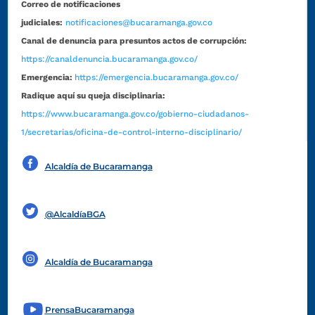
Correo de notificaciones
judiciales:
notificaciones@bucaramanga.gov.co
Canal de denuncia para presuntos actos de corrupción:
https://canaldenuncia.bucaramanga.gov.co/
Emergencia:
https://emergencia.bucaramanga.gov.co/
Radique aquí su queja disciplinaria:
https://www.bucaramanga.gov.co/gobierno-ciudadanos-
1/secretarias/oficina-de-control-interno-disciplinario/
Alcaldía de Bucaramanga
Funcionarios y contratistas
@AlcaldíaBGA
Alcaldía de Bucaramanga
PrensaBucaramanga