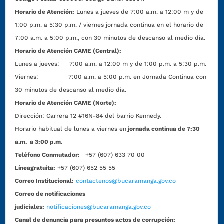
Horario de Atención:
Lunes a jueves de 7:00 a.m. a 12:00 m y de
1:00 p.m. a 5:30 p.m. / viernes jornada continua en el horario de
7:00 a.m. a 5:00 p.m., con 30 minutos de descanso al medio día.
Horario de Atención CAME (Central):
Lunes a jueves: 7:00 a.m. a 12:00 m y de 1:00 p.m. a 5:30 p.m.
Viernes: 7:00 a.m. a 5:00 p.m. en Jornada Continua con
30 minutos de descanso al medio día.
Horario de Atención CAME (Norte):
Dirección:
Carrera 12 #16N-84 del barrio Kennedy.
Horario habitual de lunes a viernes en
jornada continua de 7:30
a.m. a 3:00 p.m.
Teléfono Conmutador:
+57 (607) 633 70 00
Líneagratuita:
+57 (607) 652 55 55
Correo Institucional:
contactenos@bucaramanga.gov.co
Correo de notificaciones
judiciales:
notificaciones@bucaramanga.gov.co
Canal de denuncia para presuntos actos de corrupción: