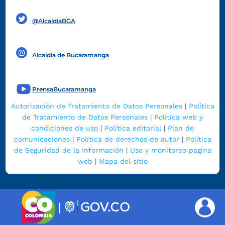
Funcionarios y contratistas
@AlcaldíaBGA
Alcaldía de Bucaramanga
PrensaBucaramanga
Autorización de Tratamiento de Datos Personales
|
Política
de Tratamiento de Datos Personales
|
Política web y
condiciones de uso
|
Política editorial
|
Plan de
comunicaciones
|
Política de derechos de autor
|
Política
de Seguridad de la Información
|
Uso y monitoreo pagina
web
|
Mapa del sitio
|