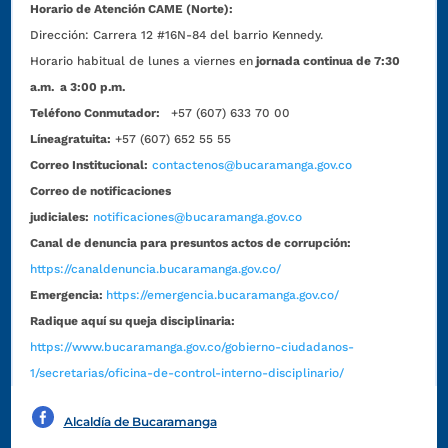
Horario de Atención CAME (Norte):
Dirección:
Carrera 12 #16N-84 del barrio Kennedy.
Horario habitual de lunes a viernes en
jornada continua de 7:30
a.m. a 3:00 p.m.
Teléfono Conmutador:
+57 (607) 633 70 00
Líneagratuita:
+57 (607) 652 55 55
Correo Institucional:
contactenos@bucaramanga.gov.co
Correo de notificaciones
judiciales:
notificaciones@bucaramanga.gov.co
Canal de denuncia para presuntos actos de corrupción:
https://canaldenuncia.bucaramanga.gov.co/
Emergencia:
https://emergencia.bucaramanga.gov.co/
Radique aquí su queja disciplinaria:
https://www.bucaramanga.gov.co/gobierno-ciudadanos-
1/secretarias/oficina-de-control-interno-disciplinario/
Alcaldía de Bucaramanga