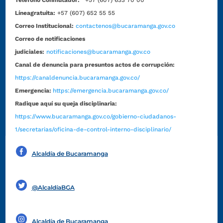
Líneagratuita:
+57 (607) 652 55 55
Correo Institucional:
contactenos@bucaramanga.gov.co
Correo de notificaciones
judiciales:
notificaciones@bucaramanga.gov.co
Canal de denuncia para presuntos actos de corrupción:
https://canaldenuncia.bucaramanga.gov.co/
Emergencia:
https://emergencia.bucaramanga.gov.co/
Radique aquí su queja disciplinaria:
https://www.bucaramanga.gov.co/gobierno-ciudadanos-
1/secretarias/oficina-de-control-interno-disciplinario/
Alcaldía de Bucaramanga
Funcionarios y contratistas
@AlcaldíaBGA
Alcaldía de Bucaramanga