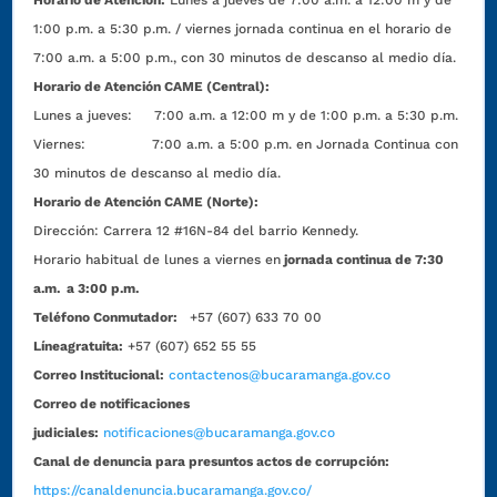
Horario de Atención:
Lunes a jueves de 7:00 a.m. a 12:00 m y de
1:00 p.m. a 5:30 p.m. / viernes jornada continua en el horario de
7:00 a.m. a 5:00 p.m., con 30 minutos de descanso al medio día.
Horario de Atención CAME (Central):
Lunes a jueves: 7:00 a.m. a 12:00 m y de 1:00 p.m. a 5:30 p.m.
Viernes: 7:00 a.m. a 5:00 p.m. en Jornada Continua con
30 minutos de descanso al medio día.
Horario de Atención CAME (Norte):
Dirección:
Carrera 12 #16N-84 del barrio Kennedy.
Horario habitual de lunes a viernes en
jornada continua de 7:30
a.m. a 3:00 p.m.
Teléfono Conmutador:
+57 (607) 633 70 00
Líneagratuita:
+57 (607) 652 55 55
Correo Institucional:
contactenos@bucaramanga.gov.co
Correo de notificaciones
judiciales:
notificaciones@bucaramanga.gov.co
Canal de denuncia para presuntos actos de corrupción:
https://canaldenuncia.bucaramanga.gov.co/