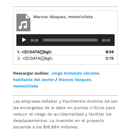
Marcos Vázquez, motociclista
Reproductor
00:00
00:00
de
audio
1. <![CDATA[]]&gt;
0:14
2. <![CDATA[]]&gt;
0:19
Descargar audios:
Jorge Armando Jácome,
habitante del sector
/
Marcos Vázquez,
motociclista
Las empresas Asfaltar y Pavimentos Andinos SA son
las encargadas de la labor en puntos críticos para
reducir el riesgo de accidentalidad y facilitar los
desplazamientos. La inversión en el proyecto
asciende a los $18.884 millones.