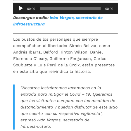
Reproductor
00:00
00:00
de
Descargue audio:
Iván Vargas, secretario de
audio
Infraestructura
Los bustos de los personajes que siempre
acompañaban al libertador Simón Bolívar, como
Andrés Ibarra, Belford Hinton Wilson, Daniel
Florencio O’leary, Guillermo Fergunson, Carlos
Soublette y Luis Perú de la Croix, están presentes
en este sitio que reivindica la historia.
“Nosotros instalaremos lavamanos en la
entrada para mitigar el Covid – 19. Queremos
que los visitantes cumplan con las medidas de
distanciamiento y puedan disfrutar de este sitio
que cuenta con su respectiva vigilancia”,
expresó Iván Vargas, secretario de
Infraestructura.