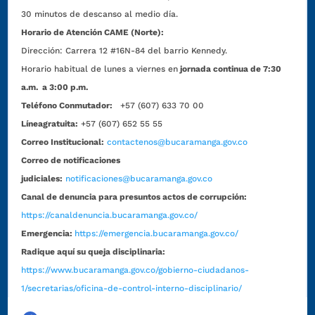
30 minutos de descanso al medio día.
Horario de Atención CAME (Norte):
Dirección:
Carrera 12 #16N-84 del barrio Kennedy.
Horario habitual de lunes a viernes en
jornada continua de 7:30
a.m. a 3:00 p.m.
Teléfono Conmutador:
+57 (607) 633 70 00
Líneagratuita:
+57 (607) 652 55 55
Correo Institucional:
contactenos@bucaramanga.gov.co
Correo de notificaciones
judiciales:
notificaciones@bucaramanga.gov.co
Canal de denuncia para presuntos actos de corrupción:
https://canaldenuncia.bucaramanga.gov.co/
Emergencia:
https://emergencia.bucaramanga.gov.co/
Radique aquí su queja disciplinaria:
https://www.bucaramanga.gov.co/gobierno-ciudadanos-
1/secretarias/oficina-de-control-interno-disciplinario/