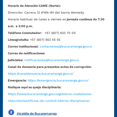
Horario de Atención CAME (Norte):
Dirección:
Carrera 12 #16N-84 del barrio Kennedy.
Horario habitual de lunes a viernes en
jornada continua de 7:30
a.m. a 3:00 p.m.
Teléfono Conmutador:
+57 (607) 633 70 00
Líneagratuita:
+57 (607) 652 55 55
Correo Institucional:
contactenos@bucaramanga.gov.co
Correo de notificaciones
judiciales:
notificaciones@bucaramanga.gov.co
Canal de denuncia para presuntos actos de corrupción:
https://canaldenuncia.bucaramanga.gov.co/
Emergencia:
https://emergencia.bucaramanga.gov.co/
Radique aquí su queja disciplinaria:
https://www.bucaramanga.gov.co/gobierno-ciudadanos-
1/secretarias/oficina-de-control-interno-disciplinario/
Alcaldía de Bucaramanga