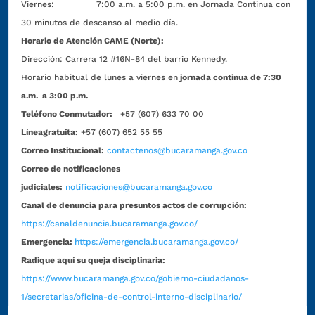
Viernes: 7:00 a.m. a 5:00 p.m. en Jornada Continua con
30 minutos de descanso al medio día.
Horario de Atención CAME (Norte):
Dirección:
Carrera 12 #16N-84 del barrio Kennedy.
Horario habitual de lunes a viernes en
jornada continua de 7:30
a.m. a 3:00 p.m.
Teléfono Conmutador:
+57 (607) 633 70 00
Líneagratuita:
+57 (607) 652 55 55
Correo Institucional:
contactenos@bucaramanga.gov.co
Correo de notificaciones
judiciales:
notificaciones@bucaramanga.gov.co
Canal de denuncia para presuntos actos de corrupción:
https://canaldenuncia.bucaramanga.gov.co/
Emergencia:
https://emergencia.bucaramanga.gov.co/
Radique aquí su queja disciplinaria:
https://www.bucaramanga.gov.co/gobierno-ciudadanos-
1/secretarias/oficina-de-control-interno-disciplinario/