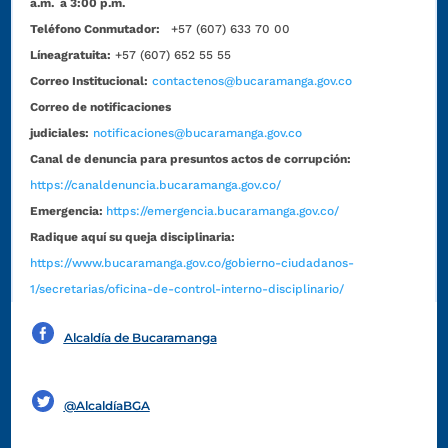
a.m. a 3:00 p.m.
Teléfono Conmutador:
+57 (607) 633 70 00
Líneagratuita:
+57 (607) 652 55 55
Correo Institucional:
contactenos@bucaramanga.gov.co
Correo de notificaciones
judiciales:
notificaciones@bucaramanga.gov.co
Canal de denuncia para presuntos actos de corrupción:
https://canaldenuncia.bucaramanga.gov.co/
Emergencia:
https://emergencia.bucaramanga.gov.co/
Radique aquí su queja disciplinaria:
https://www.bucaramanga.gov.co/gobierno-ciudadanos-
1/secretarias/oficina-de-control-interno-disciplinario/
Alcaldía de Bucaramanga
Funcionarios y contratistas
@AlcaldíaBGA