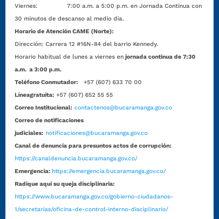
Viernes: 7:00 a.m. a 5:00 p.m. en Jornada Continua con
30 minutos de descanso al medio día.
Horario de Atención CAME (Norte):
Dirección:
Carrera 12 #16N-84 del barrio Kennedy.
Horario habitual de lunes a viernes en
jornada continua de 7:30
a.m. a 3:00 p.m.
Teléfono Conmutador:
+57 (607) 633 70 00
Líneagratuita:
+57 (607) 652 55 55
Correo Institucional:
contactenos@bucaramanga.gov.co
Correo de notificaciones
judiciales:
notificaciones@bucaramanga.gov.co
Canal de denuncia para presuntos actos de corrupción:
https://canaldenuncia.bucaramanga.gov.co/
Emergencia:
https://emergencia.bucaramanga.gov.co/
Radique aquí su queja disciplinaria:
https://www.bucaramanga.gov.co/gobierno-ciudadanos-
1/secretarias/oficina-de-control-interno-disciplinario/