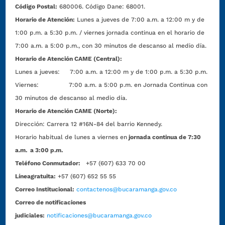
Código Postal:
680006. Código Dane: 68001.
Horario de Atención:
Lunes a jueves de 7:00 a.m. a 12:00 m y de
1:00 p.m. a 5:30 p.m. / viernes jornada continua en el horario de
7:00 a.m. a 5:00 p.m., con 30 minutos de descanso al medio día.
Horario de Atención CAME (Central):
Lunes a jueves: 7:00 a.m. a 12:00 m y de 1:00 p.m. a 5:30 p.m.
Viernes: 7:00 a.m. a 5:00 p.m. en Jornada Continua con
30 minutos de descanso al medio día.
Horario de Atención CAME (Norte):
Dirección:
Carrera 12 #16N-84 del barrio Kennedy.
Horario habitual de lunes a viernes en
jornada continua de 7:30
a.m. a 3:00 p.m.
Teléfono Conmutador:
+57 (607) 633 70 00
Líneagratuita:
+57 (607) 652 55 55
Correo Institucional:
contactenos@bucaramanga.gov.co
Correo de notificaciones
judiciales:
notificaciones@bucaramanga.gov.co