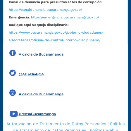
Canal de denuncia para presuntos actos de corrupción:
https://canaldenuncia.bucaramanga.gov.co/
Emergencia:
https://emergencia.bucaramanga.gov.co/
Radique aquí su queja disciplinaria:
https://www.bucaramanga.gov.co/gobierno-ciudadanos-
1/secretarias/oficina-de-control-interno-disciplinario/
Alcaldía de Bucaramanga
Funcionarios y contratistas
@AlcaldíaBGA
Alcaldía de Bucaramanga
PrensaBucaramanga
Autorización de Tratamiento de Datos Personales
|
Política
de Tratamiento de Datos Personales
|
Política web y