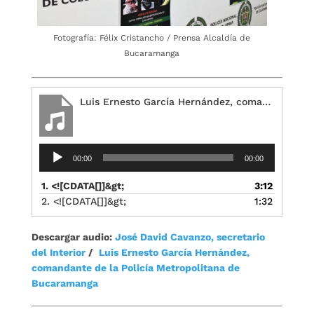
Fotografía: Félix Cristancho / Prensa Alcaldía de
Bucaramanga
Luis Ernesto García Hernández, comandante de la Policía
Reproductor
00:00
00:00
de
audio
1. <![CDATA[]]&gt;
3:12
2. <![CDATA[]]&gt;
1:32
Descargar audio:
José David Cavanzo, secretario
del Interior
/
Luis Ernesto García Hernández,
comandante de la Policía Metropolitana de
Bucaramanga