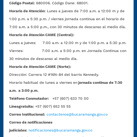
Código Postal:
680006. Código Dane: 68001.
Horario de Atención:
Lunes a jueves de 7:00 a.m. a 12:00 m y de
1:00 p.m. a 5:30 p.m. / viernes jornada continua en el horario de
7:00 a.m. a 5:00 p.m., con 30 minutos de descanso al medio día.
Horario de Atención CAME (Central):
Lunes a jueves: 7:00 a.m. a 12:00 m y de 1:00 p.m. a 5:30 p.m.
Viernes: 7:00 a.m. a 5:00 p.m. en Jornada Continua con
30 minutos de descanso al medio día.
Horario de Atención CAME (Norte):
Dirección:
Carrera 12 #16N-84 del barrio Kennedy.
Horario habitual de lunes a viernes en
jornada continua de 7:30
a.m. a 3:00 p.m.
Teléfono Conmutador:
+57 (607) 633 70 00
Líneagratuita:
+57 (607) 652 55 55
Correo Institucional:
contactenos@bucaramanga.gov.co
Correo de notificaciones
judiciales:
notificaciones@bucaramanga.gov.co