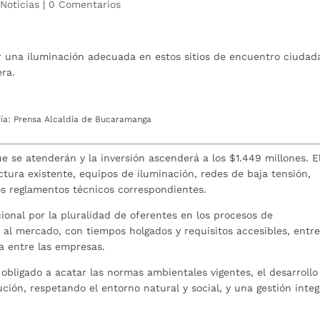
|
Noticias
|
0 Comentarios
r una iluminación adecuada en estos sitios de encuentro ciudad
era.
fía: Prensa Alcaldía de Bucaramanga
 se atenderán y la inversión ascenderá a los $1.449 millones. E
ctura existente, equipos de iluminación, redes de baja tensión,
os reglamentos técnicos correspondientes.
ional por la pluralidad de oferentes en los procesos de
s al mercado, con tiempos holgados y requisitos accesibles, entr
a entre las empresas.
 obligado a acatar las normas ambientales vigentes, el desarrollo
ución, respetando el entorno natural y social, y una gestión integ