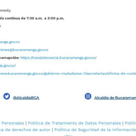
nnedy.
da continua de 7:30 a.m. a 3:00 p.m.
0
nga.gov.co
aciones@bucaramanga.gov.co
corrupción:
https://canaldenuncia.bucaramanga.gov.co/
a.gov.co/
www.bucaramanga.gov.co/gobierno-ciudadanos-1/secretarias/oficina-de-contro
@AlcaldíaBGA
Alcaldía de Bucarama
 Personales
|
Política de Tratamiento de Datos Personales
|
Polít
ica de derechos de autor
|
Política de Seguridad de la Informació