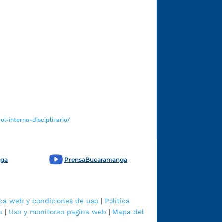
Funcionarios y contratistas
l-interno-disciplinario/
nga
PrensaBucaramanga
ica web y condiciones de uso
|
Política
n
|
Uso y monitoreo pagina web
|
Mapa del