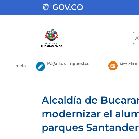
Skip
to
content
Bus
Se
for.
Paga tus impuestos
Noticias
Inicio
Alcaldía de Bucara
modernizar el alum
parques Santander