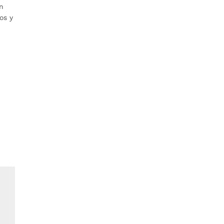
án
os y