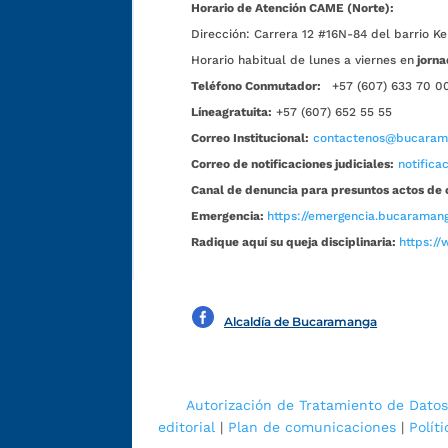
Horario de Atención CAME (Norte):
Dirección:
Carrera 12 #16N-84 del barrio Ke
Horario habitual de lunes a viernes en
jorna
Teléfono Conmutador:
+57 (607) 633 70 0
Líneagratuita:
+57 (607) 652 55 55
Correo Institucional:
contactenos@bucarama
Correo de notificaciones judiciales:
notific
Canal de denuncia para presuntos actos de 
Emergencia:
https://emergencia.bucaramang
Radique aquí su queja disciplinaria:
https://
Alcaldía de Bucaramanga
Autorización de Tratamiento de Datos
editorial
|
Plan de comunicaciones
|
Polít