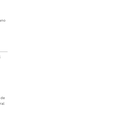
ano
l
e
 de
ral