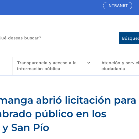
INTRANET
car:
arch
..
Transparencia y acceso a la
Atención y servici
información pública
ciudadanía
manga abrió licitación para
brado público en los
 y San Pío