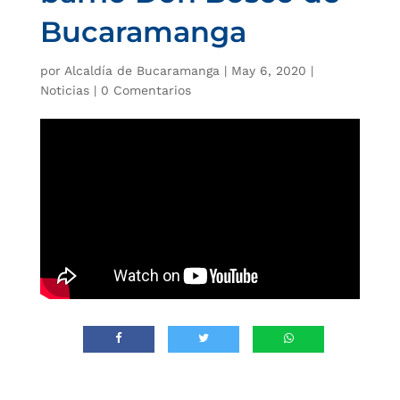
Bucaramanga
por
Alcaldía de Bucaramanga
|
May 6, 2020
|
Noticias
|
0 Comentarios