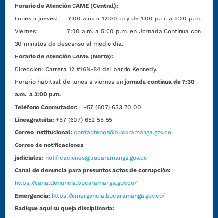
Horario de Atención CAME (Central):
Lunes a jueves: 7:00 a.m. a 12:00 m y de 1:00 p.m. a 5:30 p.m.
Viernes: 7:00 a.m. a 5:00 p.m. en Jornada Continua con
30 minutos de descanso al medio día.
Horario de Atención CAME (Norte):
Dirección:
Carrera 12 #16N-84 del barrio Kennedy.
Horario habitual de lunes a viernes en
jornada continua de 7:30
a.m. a 3:00 p.m.
Teléfono Conmutador:
+57 (607) 633 70 00
Líneagratuita:
+57 (607) 652 55 55
Correo Institucional:
contactenos@bucaramanga.gov.co
Correo de notificaciones
judiciales:
notificaciones@bucaramanga.gov.co
Canal de denuncia para presuntos actos de corrupción:
https://canaldenuncia.bucaramanga.gov.co/
Emergencia:
https://emergencia.bucaramanga.gov.co/
Radique aquí su queja disciplinaria: