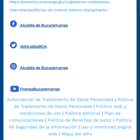
https://www.bucaramanga.gov.co/gobierno-ciudadanos-
1/secretarias/oficina-de-control-interno-disciplinario/
Alcaldía de Bucaramanga
Funcionarios y contratistas
@AlcaldíaBGA
Alcaldía de Bucaramanga
PrensaBucaramanga
Autorización de Tratamiento de Datos Personales
|
Política
de Tratamiento de Datos Personales
|
Política web y
condiciones de uso
|
Política editorial
|
Plan de
comunicaciones
|
Política de derechos de autor
|
Política
de Seguridad de la Información
|
Uso y monitoreo pagina
web
|
Mapa del sitio