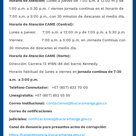
Horario de Atención:
Lunes a jueves de 7:00 a.m. a 12:00 m y de
1:00 p.m. a 5:30 p.m. / viernes jornada continua en el horario de
7:00 a.m. a 5:00 p.m., con 30 minutos de descanso al medio día.
Horario de Atención CAME (Central):
Lunes a jueves: 7:00 a.m. a 12:00 m y de 1:00 p.m. a 5:30 p.m.
Viernes: 7:00 a.m. a 5:00 p.m. en Jornada Continua con
30 minutos de descanso al medio día.
Horario de Atención CAME (Norte):
Dirección:
Carrera 12 #16N-84 del barrio Kennedy.
Horario habitual de lunes a viernes en
jornada continua de 7:30
a.m. a 3:00 p.m.
Teléfono Conmutador:
+57 (607) 633 70 00
Líneagratuita:
+57 (607) 652 55 55
Correo Institucional:
contactenos@bucaramanga.gov.co
Correo de notificaciones
judiciales:
notificaciones@bucaramanga.gov.co
Canal de denuncia para presuntos actos de corrupción:
https://canaldenuncia.bucaramanga.gov.co/