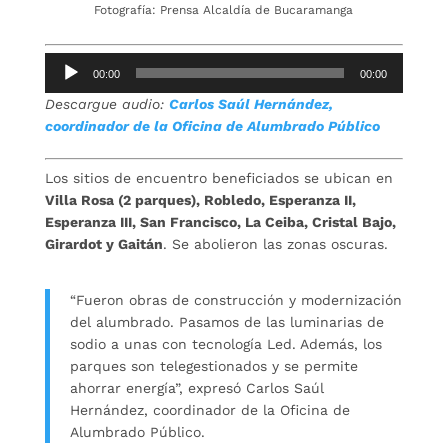
Fotografía: Prensa Alcaldía de Bucaramanga
Reproductor
00:00
00:00
de
Descargue audio:
Carlos Saúl Hernández,
audio
coordinador de la Oficina de Alumbrado Público
Los sitios de encuentro beneficiados se ubican en
Villa Rosa (2 parques), Robledo, Esperanza II,
Esperanza III, San Francisco, La Ceiba, Cristal Bajo,
Girardot y Gaitán
. Se abolieron las zonas oscuras.
“Fueron obras de construcción y modernización
del alumbrado. Pasamos de las luminarias de
sodio a unas con tecnología Led. Además, los
parques son telegestionados y se permite
ahorrar energía”, expresó Carlos Saúl
Hernández, coordinador de la Oficina de
Alumbrado Público.