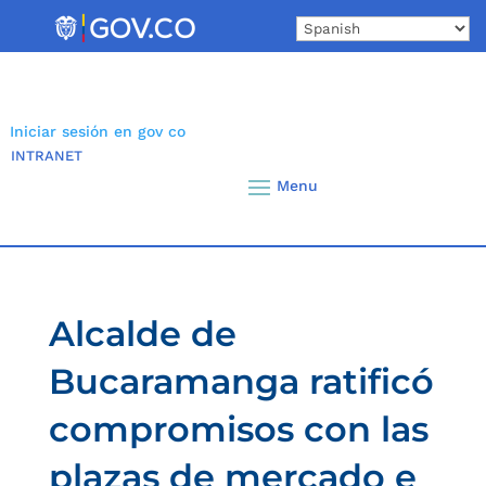
Skip
to
content
Iniciar sesión en gov co
INTRANET
Alcalde de
Bucaramanga ratificó
compromisos con las
plazas de mercado e