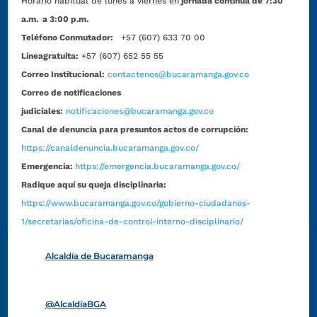
Horario habitual de lunes a viernes en
jornada continua de 7:30
a.m. a 3:00 p.m.
Teléfono Conmutador:
+57 (607) 633 70 00
Líneagratuita:
+57 (607) 652 55 55
Correo Institucional:
contactenos@bucaramanga.gov.co
Correo de notificaciones
judiciales:
notificaciones@bucaramanga.gov.co
Canal de denuncia para presuntos actos de corrupción:
https://canaldenuncia.bucaramanga.gov.co/
Emergencia:
https://emergencia.bucaramanga.gov.co/
Radique aquí su queja disciplinaria:
https://www.bucaramanga.gov.co/gobierno-ciudadanos-
1/secretarias/oficina-de-control-interno-disciplinario/
Alcaldía de Bucaramanga
Funcionarios y contratistas
@AlcaldíaBGA