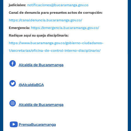
judiciales:
notificaciones@bucaramanga.gov.co
Canal de denuncia para presuntos actos de corrupción:
https://canaldenuncia.bucaramanga.gov.co/
Emergencia:
https://emergencia.bucaramanga.gov.co/
Radique aquí su queja disciplinaria:
https://www.bucaramanga.gov.co/gobierno-ciudadanos-
1/secretarias/oficina-de-control-interno-disciplinario/
Alcaldía de Bucaramanga
Funcionarios y contratistas
@AlcaldíaBGA
Alcaldía de Bucaramanga
PrensaBucaramanga