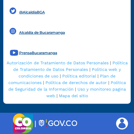
Funcionarios y contratistas
@AlcaldíaBGA
Alcaldía de Bucaramanga
PrensaBucaramanga
Autorización de Tratamiento de Datos Personales
|
Política
de Tratamiento de Datos Personales
|
Política web y
condiciones de uso
|
Política editorial
|
Plan de
comunicaciones
|
Política de derechos de autor
|
Política
de Seguridad de la Información
|
Uso y monitoreo pagina
web
|
Mapa del sitio
|