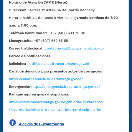
Horario de Atención CAME (Norte):
Dirección:
Carrera 12 #16N-84 del barrio Kennedy.
Horario habitual de lunes a viernes en
jornada continua de 7:30
a.m. a 3:00 p.m.
Teléfono Conmutador:
+57 (607) 633 70 00
Líneagratuita:
+57 (607) 652 55 55
Correo Institucional:
contactenos@bucaramanga.gov.co
Correo de notificaciones
judiciales:
notificaciones@bucaramanga.gov.co
Canal de denuncia para presuntos actos de corrupción:
https://canaldenuncia.bucaramanga.gov.co/
Emergencia:
https://emergencia.bucaramanga.gov.co/
Radique aquí su queja disciplinaria:
https://www.bucaramanga.gov.co/gobierno-ciudadanos-
1/secretarias/oficina-de-control-interno-disciplinario/
Alcaldía de Bucaramanga