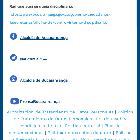
Radique aquí su queja disciplinaria:
https://www.bucaramanga.gov.co/gobierno-ciudadanos-
1/secretarias/oficina-de-control-interno-disciplinario/
Alcaldía de Bucaramanga
Funcionarios y contratistas
@AlcaldíaBGA
Alcaldía de Bucaramanga
PrensaBucaramanga
Autorización de Tratamiento de Datos Personales
|
Política
de Tratamiento de Datos Personales
|
Política web y
condiciones de uso
|
Política editorial
|
Plan de
comunicaciones
|
Política de derechos de autor
|
Política
de Seguridad de la Información
|
Uso y monitoreo pagina