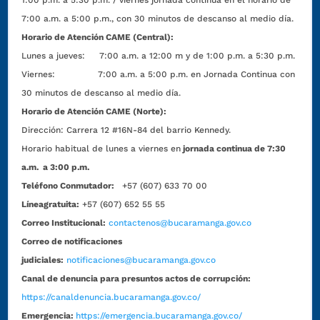
1:00 p.m. a 5:30 p.m. / viernes jornada continua en el horario de
7:00 a.m. a 5:00 p.m., con 30 minutos de descanso al medio día.
Horario de Atención CAME (Central):
Lunes a jueves: 7:00 a.m. a 12:00 m y de 1:00 p.m. a 5:30 p.m.
Viernes: 7:00 a.m. a 5:00 p.m. en Jornada Continua con
30 minutos de descanso al medio día.
Horario de Atención CAME (Norte):
Dirección:
Carrera 12 #16N-84 del barrio Kennedy.
Horario habitual de lunes a viernes en
jornada continua de 7:30
a.m. a 3:00 p.m.
Teléfono Conmutador:
+57 (607) 633 70 00
Líneagratuita:
+57 (607) 652 55 55
Correo Institucional:
contactenos@bucaramanga.gov.co
Correo de notificaciones
judiciales:
notificaciones@bucaramanga.gov.co
Canal de denuncia para presuntos actos de corrupción:
https://canaldenuncia.bucaramanga.gov.co/
Emergencia:
https://emergencia.bucaramanga.gov.co/