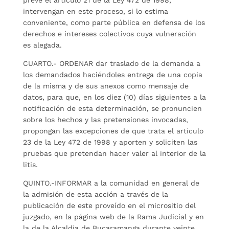
prevé el artículo 21 de la Ley 472 de 1998,
intervengan en este proceso, si lo estima
conveniente, como parte pública en defensa de los
derechos e intereses colectivos cuya vulneración
es alegada.
CUARTO.- ORDENAR dar traslado de la demanda a
los demandados haciéndoles entrega de una copia
de la misma y de sus anexos como mensaje de
datos, para que, en los diez (10) días siguientes a la
notificación de esta determinación, se pronuncien
sobre los hechos y las pretensiones invocadas,
propongan las excepciones de que trata el artículo
23 de la Ley 472 de 1998 y aporten y soliciten las
pruebas que pretendan hacer valer al interior de la
litis.
QUINTO.-INFORMAR a la comunidad en general de
la admisión de esta acción a través de la
publicación de este proveído en el micrositio del
juzgado, en la página web de la Rama Judicial y en
la de la Alcaldía de Bucaramanga durante veinte