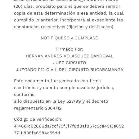
(20) días, propósito para el que se deberá remitir
copia de esta determinación a esa entidad, la cual,
cumplido lo anterior, incorporará al expediente las
constancias respectivas (fijación y desfijación).
NOTIFÍQUESE y CÚMPLASE
Firmado Por:
HERNAN ANDRES VELASQUEZ SANDOVAL
JUEZ CIRCUITO
JUZGADO 012 CIVIL DEL CIRCUITO BUCARAMANGA
Este documento fue generado con firma
electrónica y cuenta con plenavalidez jurídica,
conforme
a lo dispuesto en la Ley 527/99 y el decreto
reglamentario 2364/12
Código de verificación:
414661c02666da7ccf75f3f7f8d8af867c5ce4513e652
77111838fa6984c55dd