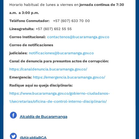
Horario habitual de lunes a viernes en
jornada continua de 7:30
a.m. a 3:00 p.m.
Teléfono Conmutador:
+57 (607) 633 70 00
Líneagratuita:
+57 (607) 652 55 55
Correo Institucional:
contactenos@bucaramanga.gov.co
Correo de notificaciones
judiciales:
notificaciones@bucaramanga.gov.co
Canal de denuncia para presuntos actos de corrupción:
https://canaldenuncia.bucaramanga.gov.co/
Emergencia:
https://emergencia.bucaramanga.gov.co/
Radique aquí su queja disciplinaria:
https://www.bucaramanga.gov.co/gobierno-ciudadanos-
1/secretarias/oficina-de-control-interno-disciplinario/
Alcaldía de Bucaramanga
Funcionarios y contratistas
@AlcaldíaBGA