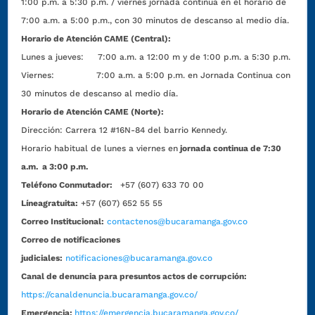
1:00 p.m. a 5:30 p.m. / viernes jornada continua en el horario de
7:00 a.m. a 5:00 p.m., con 30 minutos de descanso al medio día.
Horario de Atención CAME (Central):
Lunes a jueves: 7:00 a.m. a 12:00 m y de 1:00 p.m. a 5:30 p.m.
Viernes: 7:00 a.m. a 5:00 p.m. en Jornada Continua con
30 minutos de descanso al medio día.
Horario de Atención CAME (Norte):
Dirección:
Carrera 12 #16N-84 del barrio Kennedy.
Horario habitual de lunes a viernes en
jornada continua de 7:30
a.m. a 3:00 p.m.
Teléfono Conmutador:
+57 (607) 633 70 00
Líneagratuita:
+57 (607) 652 55 55
Correo Institucional:
contactenos@bucaramanga.gov.co
Correo de notificaciones
judiciales:
notificaciones@bucaramanga.gov.co
Canal de denuncia para presuntos actos de corrupción:
https://canaldenuncia.bucaramanga.gov.co/
Emergencia:
https://emergencia.bucaramanga.gov.co/