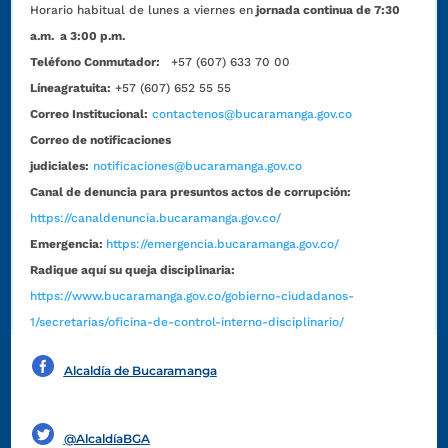
Horario habitual de lunes a viernes en
jornada continua de 7:30
a.m. a 3:00 p.m.
Teléfono Conmutador:
+57 (607) 633 70 00
Líneagratuita:
+57 (607) 652 55 55
Correo Institucional:
contactenos@bucaramanga.gov.co
Correo de notificaciones
judiciales:
notificaciones@bucaramanga.gov.co
Canal de denuncia para presuntos actos de corrupción:
https://canaldenuncia.bucaramanga.gov.co/
Emergencia:
https://emergencia.bucaramanga.gov.co/
Radique aquí su queja disciplinaria:
https://www.bucaramanga.gov.co/gobierno-ciudadanos-
1/secretarias/oficina-de-control-interno-disciplinario/
Alcaldía de Bucaramanga
Funcionarios y contratistas
@AlcaldíaBGA