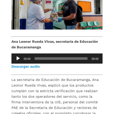
Ana Leonor Rueda Vivas, secretaria de Educación
de Bucaramanga
Repro
00:00
00:00
de
Descargar audio
audio
La secretaria de Educación de Bucaramanga, Ana
Leonor Rueda Vivas, explicó que los productos
cumplen con la estricta verificación que realizan
tanto los dos operadores del servicio, como la
firma interventora de la UIS, personal del comité
PAE de la Secretaría de Educación y rectores de
colegios oficiales, con el propósito corroborar la