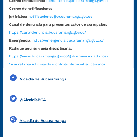
Correo Institucional:
contactenos@bucaramanga.gov.co
Correo de notificaciones
judiciales:
notificaciones@bucaramanga.gov.co
Canal de denuncia para presuntos actos de corrupción:
https://canaldenuncia.bucaramanga.gov.co/
Emergencia:
https://emergencia.bucaramanga.gov.co/
Radique aquí su queja disciplinaria:
https://www.bucaramanga.gov.co/gobierno-ciudadanos-
1/secretarias/oficina-de-control-interno-disciplinario/
Alcaldía de Bucaramanga
Funcionarios y contratistas
@AlcaldíaBGA
Alcaldía de Bucaramanga