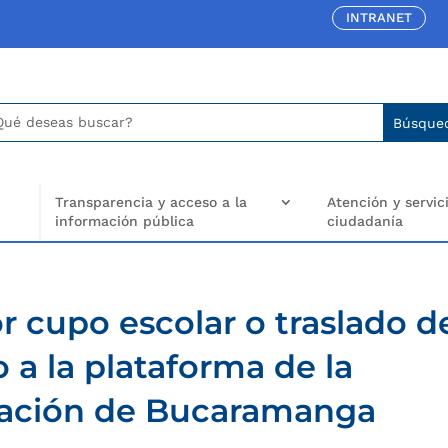
INTRANET
car:
arch
..
Transparencia y acceso a la
Atención y servici
información pública
ciudadanía
or cupo escolar o traslado d
 a la plataforma de la
cación de Bucaramanga