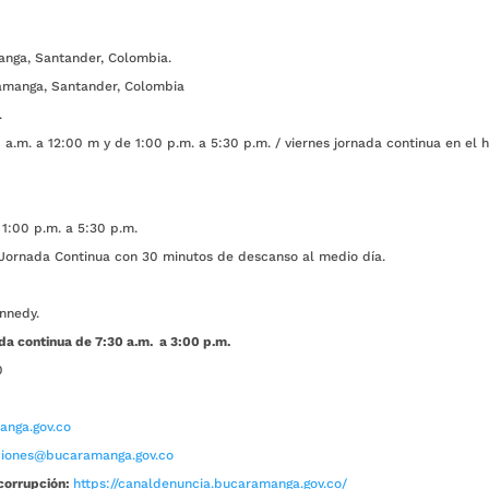
anga, Santander, Colombia.
amanga, Santander, Colombia
.
a.m. a 12:00 m y de 1:00 p.m. a 5:30 p.m. / viernes jornada continua en el h
1:00 p.m. a 5:30 p.m.
ada Continua con 30 minutos de descanso al medio día.
nnedy.
da continua de 7:30 a.m. a 3:00 p.m.
0
nga.gov.co
aciones@bucaramanga.gov.co
corrupción:
https://canaldenuncia.bucaramanga.gov.co/