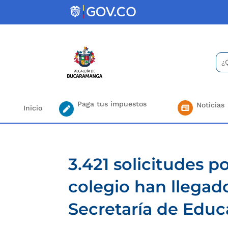
Skip
to
content
Bus
Se
for.
Paga tus impuestos
Noticias
Inicio
3.421 solicitudes p
colegio han llegado
Secretaría de Edu