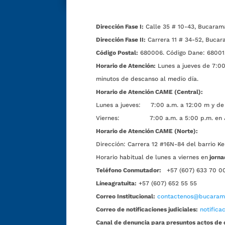
Dirección Fase I:
Calle 35 # 10-43, Bucaram
Dirección Fase II:
Carrera 11 # 34-52, Bucar
Código Postal:
680006. Código Dane: 68001
Horario de Atención:
Lunes a jueves de 7:00 
minutos de descanso al medio día.
Horario de Atención CAME (Central):
Lunes a jueves: 7:00 a.m. a 12:00 m y de 
Viernes: 7:00 a.m. a 5:00 p.m. en Jorn
Horario de Atención CAME (Norte):
Dirección:
Carrera 12 #16N-84 del barrio Ke
Horario habitual de lunes a viernes en
jorna
Teléfono Conmutador:
+57 (607) 633 70 0
Líneagratuita:
+57 (607) 652 55 55
Correo Institucional:
contactenos@bucarama
Correo de notificaciones judiciales:
notific
Canal de denuncia para presuntos actos de 