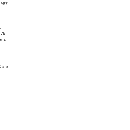
.987
,
iva
ero.
n
020 a
.