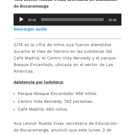
de Bucaramanga
Repro
00:00
00:00
de
Descargar audio
audio
2.174 es la cifra de niños que fueron atendidos
durante el mes de febrero en las ludotecas del
Café Madrid, el Centro Vida Kennedy y el parque
Bosque Encantado, ubicada en el sector de Las
Américas.
Asistencia por ludoteca:
Parque Bosque Encantado: 950 niños.
Centro Vida Kennedy: 762 personas.
Café Madrid: 462 niños.
Ana Leonor Rueda Vivas, secretaria de Educación
de Bucaramanga, anunció que este lunes, 2 de