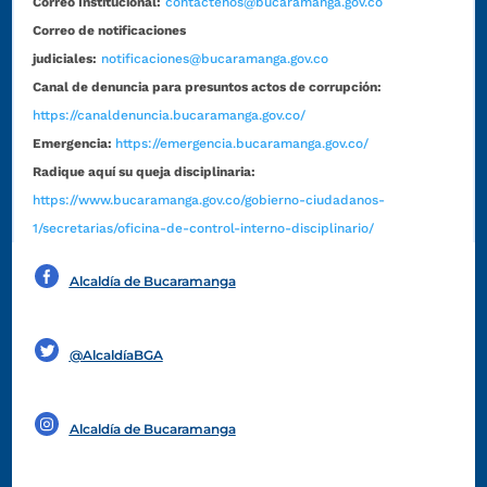
Correo Institucional:
contactenos@bucaramanga.gov.co
Correo de notificaciones
judiciales:
notificaciones@bucaramanga.gov.co
Canal de denuncia para presuntos actos de corrupción:
https://canaldenuncia.bucaramanga.gov.co/
Emergencia:
https://emergencia.bucaramanga.gov.co/
Radique aquí su queja disciplinaria:
https://www.bucaramanga.gov.co/gobierno-ciudadanos-
1/secretarias/oficina-de-control-interno-disciplinario/
Alcaldía de Bucaramanga
Funcionarios y contratistas
@AlcaldíaBGA
Alcaldía de Bucaramanga