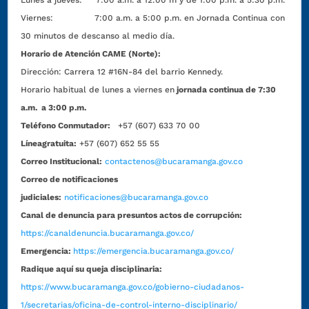
Lunes a jueves: 7:00 a.m. a 12:00 m y de 1:00 p.m. a 5:30 p.m.
Viernes: 7:00 a.m. a 5:00 p.m. en Jornada Continua con
30 minutos de descanso al medio día.
Horario de Atención CAME (Norte):
Dirección:
Carrera 12 #16N-84 del barrio Kennedy.
Horario habitual de lunes a viernes en
jornada continua de 7:30
a.m. a 3:00 p.m.
Teléfono Conmutador:
+57 (607) 633 70 00
Líneagratuita:
+57 (607) 652 55 55
Correo Institucional:
contactenos@bucaramanga.gov.co
Correo de notificaciones
judiciales:
notificaciones@bucaramanga.gov.co
Canal de denuncia para presuntos actos de corrupción:
https://canaldenuncia.bucaramanga.gov.co/
Emergencia:
https://emergencia.bucaramanga.gov.co/
Radique aquí su queja disciplinaria:
https://www.bucaramanga.gov.co/gobierno-ciudadanos-
1/secretarias/oficina-de-control-interno-disciplinario/