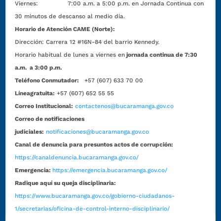
Viernes: 7:00 a.m. a 5:00 p.m. en Jornada Continua con
30 minutos de descanso al medio día.
Horario de Atención CAME (Norte):
Dirección:
Carrera 12 #16N-84 del barrio Kennedy.
Horario habitual de lunes a viernes en
jornada continua de 7:30
a.m. a 3:00 p.m.
Teléfono Conmutador:
+57 (607) 633 70 00
Líneagratuita:
+57 (607) 652 55 55
Correo Institucional:
contactenos@bucaramanga.gov.co
Correo de notificaciones
judiciales:
notificaciones@bucaramanga.gov.co
Canal de denuncia para presuntos actos de corrupción:
https://canaldenuncia.bucaramanga.gov.co/
Emergencia:
https://emergencia.bucaramanga.gov.co/
Radique aquí su queja disciplinaria:
https://www.bucaramanga.gov.co/gobierno-ciudadanos-
1/secretarias/oficina-de-control-interno-disciplinario/