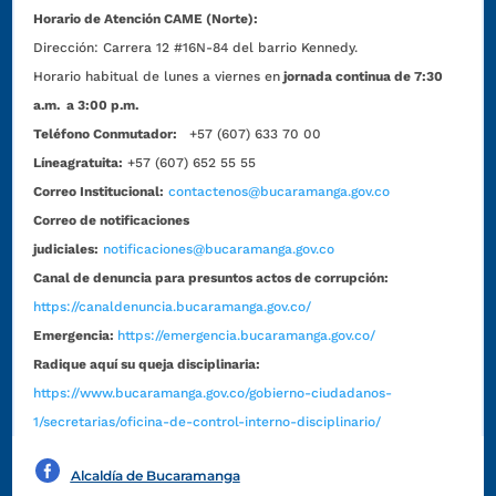
Horario de Atención CAME (Norte):
Dirección:
Carrera 12 #16N-84 del barrio Kennedy.
Horario habitual de lunes a viernes en
jornada continua de 7:30
a.m. a 3:00 p.m.
Teléfono Conmutador:
+57 (607) 633 70 00
Líneagratuita:
+57 (607) 652 55 55
Correo Institucional:
contactenos@bucaramanga.gov.co
Correo de notificaciones
judiciales:
notificaciones@bucaramanga.gov.co
Canal de denuncia para presuntos actos de corrupción:
https://canaldenuncia.bucaramanga.gov.co/
Emergencia:
https://emergencia.bucaramanga.gov.co/
Radique aquí su queja disciplinaria:
https://www.bucaramanga.gov.co/gobierno-ciudadanos-
1/secretarias/oficina-de-control-interno-disciplinario/
Alcaldía de Bucaramanga