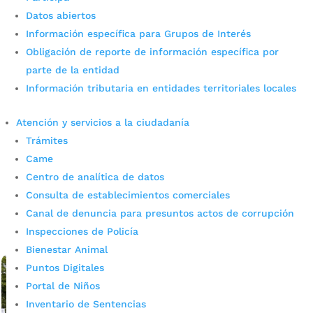
Datos abiertos
Información específica para Grupos de Interés
Obligación de reporte de información específica por
Bucaramanga fortalece la
parte de la entidad
inclusión con la tercera sesión
Información tributaria en entidades territoriales locales
del Comité Municipal de
Atención y servicios a la ciudadanía
Discapacidad
Trámites
Came
por
admin_prensa
|
Jul 15, 2026
|
Noticias
Centro de analítica de datos
Bajo el liderazgo del alcalde de Bucaramanga, Cristian
Consulta de establecimientos comerciales
Portilla, se continúan fortaleciendo los espacios de
Canal de denuncia para presuntos actos de corrupción
participación ciudadana para garantizar los derechos de
las personas con discapacidad. La...
Inspecciones de Policía
leer más
Bienestar Animal
Puntos Digitales
Portal de Niños
Inventario de Sentencias