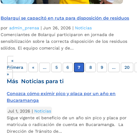
Bolarquí se capacitó en ruta para disposición de residuos
por
admin_prensa
|
Jun 26, 2026
|
Noticias
Comerciantes de Bolarquí participaron en jornada de
sensibilización sobre la correcta disposición de los residuos
sólidos. El equipo comercial y de...
«
Primera
«
...
5
6
7
8
9
...
20
»
Más Noticias para ti
Conozca cómo eximir pico y placa por un año en
Bucaramanga
Jul 1, 2026
|
Noticias
Sigue vigente el beneficio de un año sin pico y placa por
matrícula o radicación de cuenta en Bucaramanga. La
Dirección de Tránsito de...