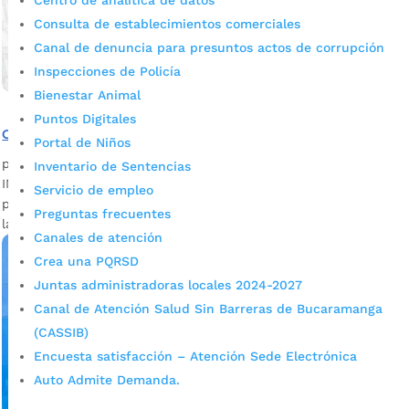
Centro de analítica de datos
Consulta de establecimientos comerciales
Canal de denuncia para presuntos actos de corrupción
Inspecciones de Policía
Bienestar Animal
Puntos Digitales
Convocatoria laboral para personas con inglés B2
Portal de Niños
por
admin_prensa
|
Jun 26, 2026
|
Noticias
Inventario de Sentencias
IMEBU invita a bachilleres, técnicos, tecnólogos y
Servicio de empleo
profesionales con inglés B2 a participar en convocatoria
Preguntas frecuentes
laboral virtual. El Instituto Municipal...
Canales de atención
Crea una PQRSD
Juntas administradoras locales 2024-2027
Canal de Atención Salud Sin Barreras de Bucaramanga
(CASSIB)
Encuesta satisfacción – Atención Sede Electrónica
Auto Admite Demanda.