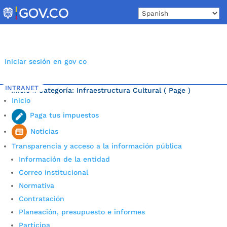
Skip
to
content
Iniciar sesión en gov co
INTRANET
Inicio
Categoría: Infraestructura Cultural
( Page )
5
Inicio
Última noticia.
Paga tus impuestos
Noticias
Transparencia y acceso a la información pública
Información de la entidad
Correo institucional
Normativa
Contratación
Planeación, presupuesto e informes
Participa