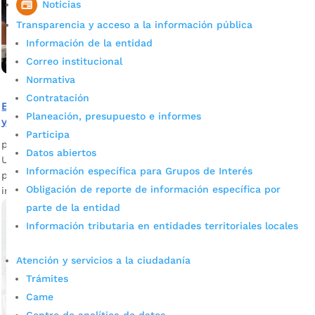
Noticias
Transparencia y acceso a la información pública
Información de la entidad
Correo institucional
Normativa
Contratación
En el barrio Dangond se vivió una noche de cine, familia
Planeación, presupuesto e informes
y diversión
Participa
por
admin_prensa
|
Jun 26, 2026
|
Noticias
Datos abiertos
Una pantalla, cine y decenas de familias reunidas bastaron
Información específica para Grupos de Interés
para transformar una noche común en una experiencia
Obligación de reporte de información específica por
inolvidable en el barrio Dangond. El...
parte de la entidad
Información tributaria en entidades territoriales locales
Atención y servicios a la ciudadanía
Trámites
Came