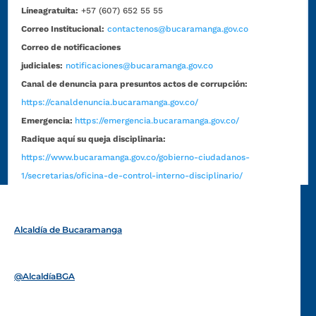
Líneagratuita:
+57 (607) 652 55 55
Correo Institucional:
contactenos@bucaramanga.gov.co
Correo de notificaciones
judiciales:
notificaciones@bucaramanga.gov.co
Canal de denuncia para presuntos actos de corrupción:
https://canaldenuncia.bucaramanga.gov.co/
Emergencia:
https://emergencia.bucaramanga.gov.co/
Radique aquí su queja disciplinaria:
https://www.bucaramanga.gov.co/gobierno-ciudadanos-
1/secretarias/oficina-de-control-interno-disciplinario/
Alcaldía de Bucaramanga
Funcionarios y contratistas
@AlcaldíaBGA