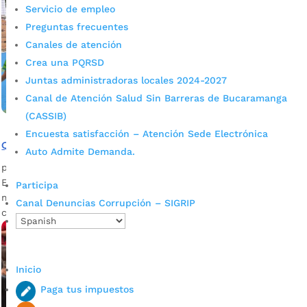
Servicio de empleo
Preguntas frecuentes
Canales de atención
Crea una PQRSD
Juntas administradoras locales 2024-2027
Canal de Atención Salud Sin Barreras de Bucaramanga
(CASSIB)
Encuesta satisfacción – Atención Sede Electrónica
Quedó remodelada la cancha del barrio Porvenir
Auto Admite Demanda.
por
admin_prensa
|
Jun 27, 2026
|
Noticias
El barrio Porvenir de Bucaramanga cuenta con una cancha
Participa
mejorada para fortalecer el deporte y la convivencia. La
Canal Denuncias Corrupción – SIGRIP
comunidad del barrio Porvenir, en...
Inicio
Paga tus impuestos