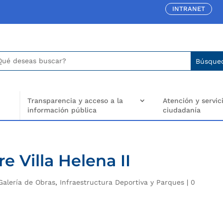
INTRANET
car:
arch
..
Transparencia y acceso a la
Atención y servici
información pública
ciudadanía
re Villa Helena II
Galería de Obras
,
Infraestructura Deportiva y Parques
|
0