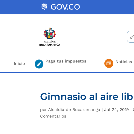
Skip
to
content
Bus
Se
for.
Paga tus impuestos
Noticias
Inicio
Gimnasio al aire lib
por
Alcaldía de Bucaramanga
|
Jul 24, 2019
|
Comentarios