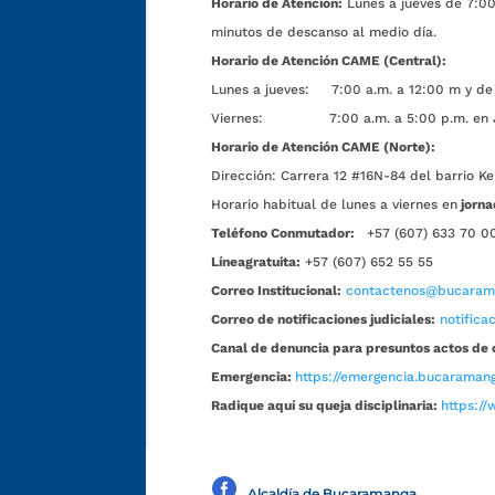
Horario de Atención:
Lunes a jueves de 7:00 
minutos de descanso al medio día.
Horario de Atención CAME (Central):
Lunes a jueves: 7:00 a.m. a 12:00 m y de 
Viernes: 7:00 a.m. a 5:00 p.m. en Jorn
Horario de Atención CAME (Norte):
Dirección:
Carrera 12 #16N-84 del barrio Ke
Horario habitual de lunes a viernes en
jorna
Teléfono Conmutador:
+57 (607) 633 70 0
Líneagratuita:
+57 (607) 652 55 55
Correo Institucional:
contactenos@bucarama
Correo de notificaciones judiciales:
notific
Canal de denuncia para presuntos actos de 
Emergencia:
https://emergencia.bucaramang
Radique aquí su queja disciplinaria:
https://
Alcaldía de Bucaramanga