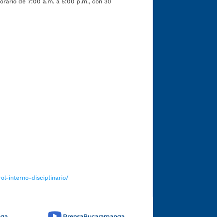
orario de 7:00 a.m. a 5:00 p.m., con 30
Funcionarios y contratistas
l-interno-disciplinario/
nga
PrensaBucaramanga