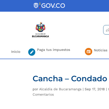
Skip
to
content
Bus
Se
for.
Paga tus impuestos
Noticias
Inicio
Cancha – Condado 
por
Alcaldía de Bucaramanga
|
Sep 17, 2018
|
Comentarios