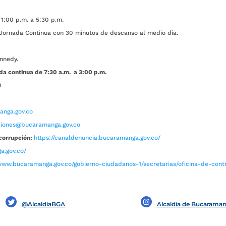
1:00 p.m. a 5:30 p.m.
ada Continua con 30 minutos de descanso al medio día.
nnedy.
da continua de 7:30 a.m. a 3:00 p.m.
0
nga.gov.co
aciones@bucaramanga.gov.co
corrupción:
https://canaldenuncia.bucaramanga.gov.co/
a.gov.co/
www.bucaramanga.gov.co/gobierno-ciudadanos-1/secretarias/oficina-de-contro
@AlcaldíaBGA
Alcaldía de Bucarama