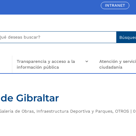
INTRANET
car:
arch
..
Transparencia y acceso a la
Atención y servici
información pública
ciudadanía
de Gibraltar
Galería de Obras
,
Infraestructura Deportiva y Parques
,
OTROS
|
0