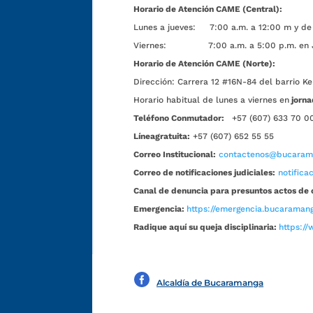
Horario de Atención CAME (Central):
Lunes a jueves: 7:00 a.m. a 12:00 m y de 
Viernes: 7:00 a.m. a 5:00 p.m. en Jorn
Horario de Atención CAME (Norte):
Dirección:
Carrera 12 #16N-84 del barrio Ke
Horario habitual de lunes a viernes en
jorna
Teléfono Conmutador:
+57 (607) 633 70 0
Líneagratuita:
+57 (607) 652 55 55
Correo Institucional:
contactenos@bucarama
Correo de notificaciones judiciales:
notific
Canal de denuncia para presuntos actos de 
Emergencia:
https://emergencia.bucaramang
Radique aquí su queja disciplinaria:
https://
Alcaldía de Bucaramanga