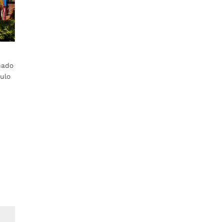
nado
ulo