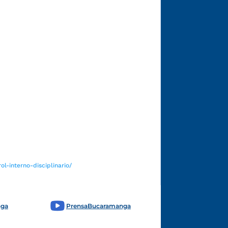
Funcionarios y contratistas
l-interno-disciplinario/
nga
PrensaBucaramanga